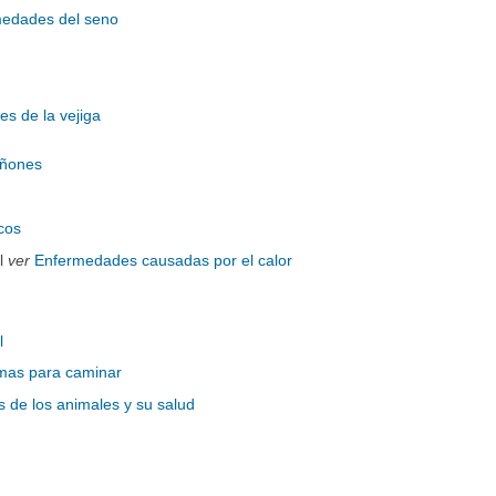
edades del seno
s de la vejiga
iñones
cos
el
ver
Enfermedades causadas por el calor
l
mas para caminar
de los animales y su salud