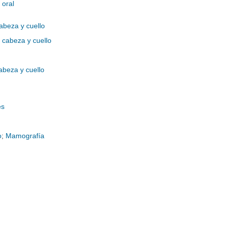
 oral
abeza y cuello
 cabeza y cuello
abeza y cuello
es
o
;
Mamografía