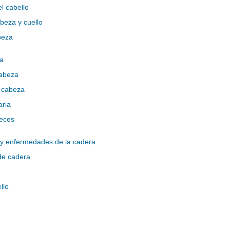
l cabello
beza y cuello
beza
za
cabeza
a cabeza
aria
heces
 y enfermedades de la cadera
de cadera
llo