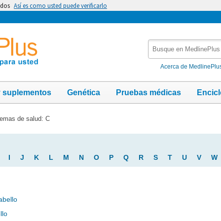
idos
Así es como usted puede verificarlo
Busque
en
MedlinePlus
Acerca de MedlinePlu
y suplementos
Genética
Pruebas médicas
Encic
emas de salud: C
I
J
K
L
M
N
O
P
Q
R
S
T
U
V
W
abello
llo