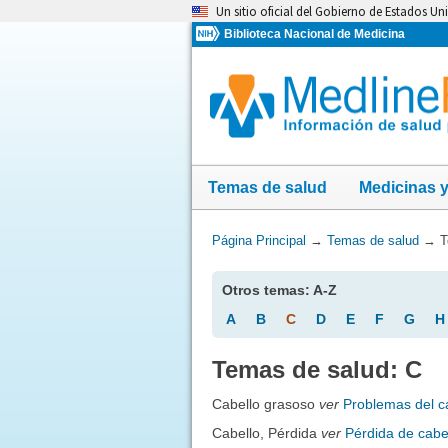
Omita
Un sitio oficial del Gobierno de Estados Un
y
Biblioteca Nacional de Medicina
vaya
al
Contenido
Temas de salud
Medicinas 
Usted
Página Principal
→
Temas de salud
→
T
está
aquí:
Otros temas: A-Z
A
B
C
D
E
F
G
H
Temas de salud: C
Cabello grasoso
ver
Problemas del c
Cabello, Pérdida
ver
Pérdida de cabe