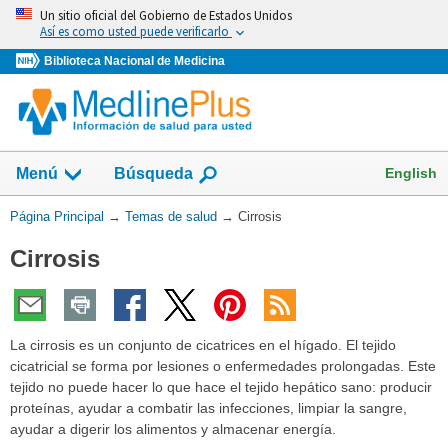
Omita
Un sitio oficial del Gobierno de Estados Unidos
y
Así es como usted puede verificarlo
vaya
Biblioteca Nacional de Medicina
al
Contenido
Mostrar
English
Menú
Búsqueda
el
campo
Usted
Página Principal
→
Temas de salud
→
Cirrosis
de
está
Cirrosis
aquí:
La cirrosis es un conjunto de cicatrices en el hígado. El tejido
cicatricial se forma por lesiones o enfermedades prolongadas. Este
tejido no puede hacer lo que hace el tejido hepático sano: producir
proteínas, ayudar a combatir las infecciones, limpiar la sangre,
ayudar a digerir los alimentos y almacenar energía.