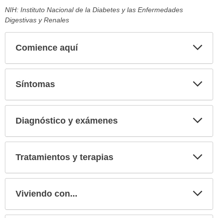
NIH: Instituto Nacional de la Diabetes y las Enfermedades
Digestivas y Renales
Comience aquí
Expa
secci
Síntomas
Expa
secci
Diagnóstico y exámenes
Expa
secci
Tratamientos y terapias
Expa
secci
Viviendo con...
Expa
secci