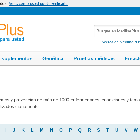
idos
Así es como usted puede verificarlo
Busque
en
MedlinePlus
Acerca de MedlinePlu
y suplementos
Genética
Pruebas médicas
Encic
entos y prevención de más de 1000 enfermedades, condiciones y temas
lizados diariamente.
I
J
K
L
M
N
O
P
Q
R
S
T
U
V
W