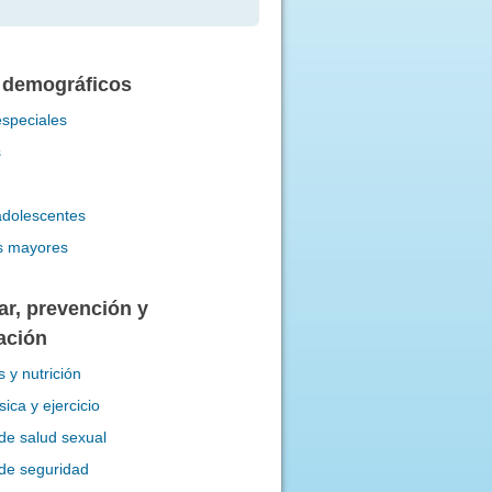
 demográficos
speciales
s
adolescentes
s mayores
ar, prevención y
cación
 y nutrición
ísica y ejercicio
de salud sexual
de seguridad