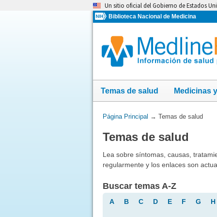
Omita
Un sitio oficial del Gobierno de Estados Un
y
Biblioteca Nacional de Medicina
vaya
al
Contenido
Temas de salud
Medicinas 
Usted
Página Principal
→
Temas de salud
está
Temas de salud
aquí:
Lea sobre síntomas, causas, tratami
regularmente y los enlaces son actua
Buscar temas A-Z
A
B
C
D
E
F
G
H