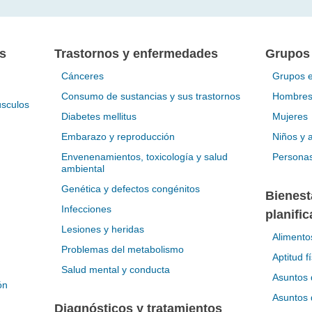
s
Trastornos y enfermedades
Grupos
Cánceres
Grupos e
Consumo de sustancias y sus trastornos
Hombre
úsculos
Diabetes mellitus
Mujeres
Embarazo y reproducción
Niños y 
Envenenamientos, toxicología y salud
Persona
ambiental
Genética y defectos congénitos
Bienest
Infecciones
planifi
Lesiones y heridas
Alimentos
Problemas del metabolismo
Aptitud f
Salud mental y conducta
Asuntos 
ón
Asuntos 
Diagnósticos y tratamientos