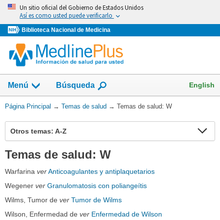
Omita
Un sitio oficial del Gobierno de Estados Unidos
y
Así es como usted puede verificarlo
vaya
Biblioteca Nacional de Medicina
al
Contenido
Mostrar
English
Menú
Búsqueda
el
campo
Usted
Página Principal
→
Temas de salud
→
Temas de salud: W
de
está
aquí:
Otros temas: A-Z
Expa
Expa
Sect
secc
Temas de salud: W
Warfarina
ver
Anticoagulantes y antiplaquetarios
Wegener
ver
Granulomatosis con poliangeítis
Wilms, Tumor de
ver
Tumor de Wilms
Wilson, Enfermedad de
ver
Enfermedad de Wilson