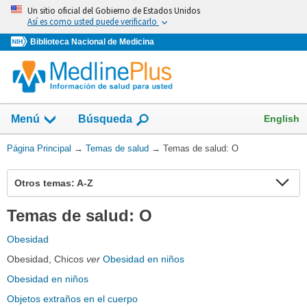
Omita
Un sitio oficial del Gobierno de Estados Unidos
y
Así es como usted puede verificarlo
vaya
Biblioteca Nacional de Medicina
al
Contenido
Mostrar
English
Menú
Búsqueda
el
campo
Usted
Página Principal
→
Temas de salud
→
Temas de salud: O
de
está
aquí:
Otros temas: A-Z
Expa
Expa
Sect
secc
Temas de salud: O
Obesidad
Obesidad, Chicos
ver
Obesidad en niños
Obesidad en niños
Objetos extraños en el cuerpo