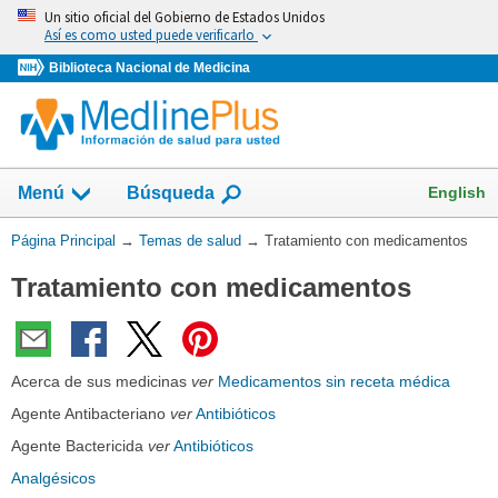
Omita
Un sitio oficial del Gobierno de Estados Unidos
y
Así es como usted puede verificarlo
vaya
Biblioteca Nacional de Medicina
al
Contenido
Mostrar
English
Menú
Búsqueda
el
campo
Usted
Página Principal
→
Temas de salud
→
Tratamiento con medicamentos
de
está
Tratamiento con medicamentos
aquí:
Acerca de sus medicinas
ver
Medicamentos sin receta médica
Agente Antibacteriano
ver
Antibióticos
Agente Bactericida
ver
Antibióticos
Analgésicos