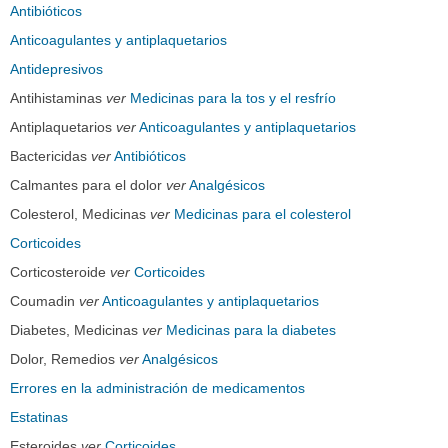
Antibióticos
Anticoagulantes y antiplaquetarios
Antidepresivos
Antihistaminas
ver
Medicinas para la tos y el resfrío
Antiplaquetarios
ver
Anticoagulantes y antiplaquetarios
Bactericidas
ver
Antibióticos
Calmantes para el dolor
ver
Analgésicos
Colesterol, Medicinas
ver
Medicinas para el colesterol
Corticoides
Corticosteroide
ver
Corticoides
Coumadin
ver
Anticoagulantes y antiplaquetarios
Diabetes, Medicinas
ver
Medicinas para la diabetes
Dolor, Remedios
ver
Analgésicos
Errores en la administración de medicamentos
Estatinas
Esteroides
ver
Corticoides