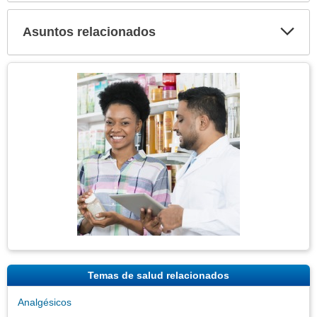
secci
Asuntos relacionados
Expa
secci
Tema
Imagen
Temas de salud relacionados
Analgésicos