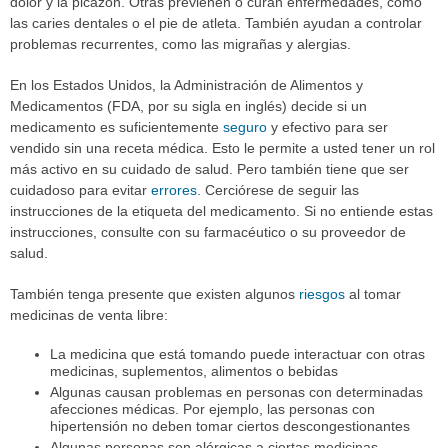
dolor y la picazón. Otras previenen o curan enfermedades, como
las caries dentales o el pie de atleta. También ayudan a controlar
problemas recurrentes, como las migrañas y alergias.
En los Estados Unidos, la Administración de Alimentos y
Medicamentos (FDA, por su sigla en inglés) decide si un
medicamento es suficientemente
seguro
y efectivo para ser
vendido sin una receta médica. Esto le permite a usted tener un rol
más activo en su cuidado de salud. Pero también tiene que ser
cuidadoso para evitar
errores
. Cerciórese de seguir las
instrucciones de la etiqueta del medicamento. Si no entiende estas
instrucciones, consulte con su farmacéutico o su proveedor de
salud.
También tenga presente que existen algunos
riesgos
al tomar
medicinas de venta libre:
La medicina que está tomando puede interactuar con otras
medicinas, suplementos, alimentos o bebidas
Algunas causan problemas en personas con determinadas
afecciones médicas. Por ejemplo, las personas con
hipertensión no deben tomar ciertos descongestionantes
Algunas personas son alérgicas a ciertas medicinas