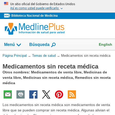
Omita
Un sitio oficial del Gobierno de Estados Unidos
y
Así es como usted puede verificarlo
vaya
Biblioteca Nacional de Medicina
al
Contenido
Mostrar
English
Menú
Búsqueda
el
campo
Usted
Página Principal
→
Temas de salud
→
Medicamentos sin receta médica
de
está
Medicamentos sin receta médica
aquí:
Otros nombres: Medicamentos de venta libre, Medicinas de
venta libre, Medicinas sin receta médica, Remedios sin receta
médica
Los medicamentos sin receta médica son medicamentos de venta
libre que se pueden comprar sin receta médica. Algunas alivian el