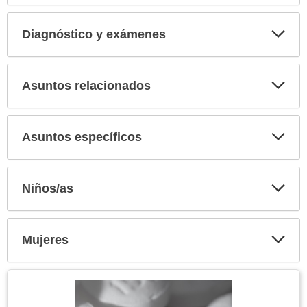
secci
Diagnóstico y exámenes
Expa
secci
Asuntos relacionados
Expa
secci
Asuntos específicos
Expa
secci
Niños/as
Expa
secci
Mujeres
Expa
secci
Tema
Imagen