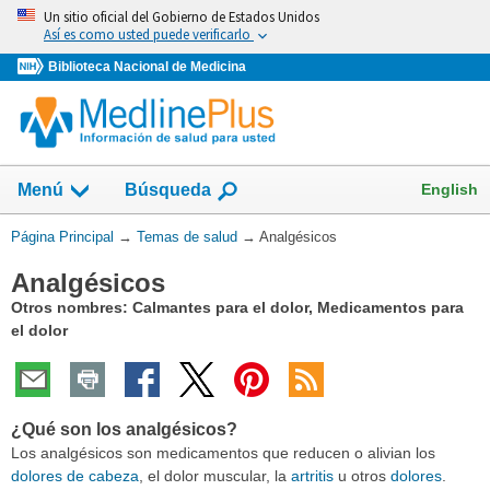
Omita
Un sitio oficial del Gobierno de Estados Unidos
y
Así es como usted puede verificarlo
vaya
Biblioteca Nacional de Medicina
al
Contenido
Mostrar
English
Menú
Búsqueda
el
campo
Usted
Página Principal
→
Temas de salud
→
Analgésicos
de
está
Analgésicos
aquí:
Otros nombres: Calmantes para el dolor, Medicamentos para
el dolor
¿Qué son los analgésicos?
Los analgésicos son medicamentos que reducen o alivian los
dolores de cabeza
, el dolor muscular, la
artritis
u otros
dolores
.