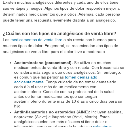
Existen muchos analgésicos diferentes y cada uno de ellos tiene
sus ventajas y riesgos. Algunos tipos de dolor responden mejor a
determinados medicamentos que a otros. Además, cada persona
puede tener una respuesta levemente distinta a un analgésico.
¿Cuáles son los tipos de analgésicos de venta libre?
Los
medicamentos de venta libre
o sin receta son buenos para
muchos tipos de dolor. En general, se recomiendan dos tipos de
analgésicos de venta libre para el dolor leve a moderado.
Acetaminofeno (paracetamol):
Se utiliza en muchos
medicamentos de venta libre y con receta. Con frecuencia se
considera más seguro que otros analgésicos. Sin embargo,
es común que las personas
tomen demasiado
accidentalmente
. Tenga cuidado de no tomar demasiado
cada día ni usar más de un medicamento con
acetaminofeno. Consulte con su profesional de la salud
antes de tomar medicamentos que contengan
acetaminofeno durante más de 10 días o cinco días para su
hijo
Antiinflamatorios no esteroides (AINE):
Incluyen aspirina,
naproxeno (Aleve) e ibuprofeno (Advil, Motrin). Estos
analgésicos suelen ser más eficaces si tiene dolor e
inflamación, como en el caso de la artritis o
calambres