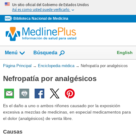
Omita
Un sitio oficial del Gobierno de Estados Unidos
y
Así es como usted puede verificarlo
vaya
Biblioteca Nacional de Medicina
al
Contenido
English
Menú
Búsqueda
Usted
Página Principal
→
Enciclopedia médica
→
Nefropatía por analgésicos
está
Nefropatía por analgésicos
aquí:
Es el daño a uno o ambos riñones causado por la exposición
excesiva a mezclas de medicinas, en especial medicamentos para
el dolor (analgésicos) de venta libre.
Causas