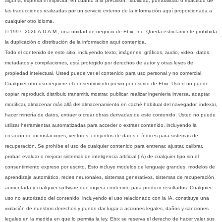
alguna, expresa ni implícita, en cuanto a la precisión, fiabilidad, puntualidad o exactitud de
las traducciones realizadas por un servicio externo de la información aquí proporcionada a
cualquier otro idioma.
© 1997- 2026 A.D.A.M., una unidad de negocio de Ebix, Inc. Queda estrictamente prohibida
la duplicación o distribución de la información aquí contenida.
Todo el contenido de este sitio, incluyendo texto, imágenes, gráficos, audio, video, datos,
metadatos y compilaciones, está protegido por derechos de autor y otras leyes de
propiedad intelectual. Usted puede ver el contenido para uso personal y no comercial.
Cualquier otro uso requiere el consentimiento previo por escrito de Ebix. Usted no puede
copiar, reproducir, distribuir, transmitir, mostrar, publicar, realizar ingeniería inversa, adaptar,
modificar, almacenar más allá del almacenamiento en caché habitual del navegador, indexar,
hacer minería de datos, extraer o crear obras derivadas de este contenido. Usted no puede
utilizar herramientas automatizadas para acceder o extraer contenido, incluyendo la
creación de incrustaciones, vectores, conjuntos de datos o índices para sistemas de
recuperación. Se prohíbe el uso de cualquier contenido para entrenar, ajustar, calibrar,
probar, evaluar o mejorar sistemas de inteligencia artificial (IA) de cualquier tipo sin el
consentimiento expreso por escrito. Esto incluye modelos de lenguaje grandes, modelos de
aprendizaje automático, redes neuronales, sistemas generativos, sistemas de recuperación
aumentada y cualquier software que ingiera contenido para producir resultados. Cualquier
uso no autorizado del contenido, incluyendo el uso relacionado con la IA, constituye una
violación de nuestros derechos y puede dar lugar a acciones legales, daños y sanciones
legales en la medida en que lo permita la ley. Ebix se reserva el derecho de hacer valer sus