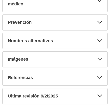
sec
médico
Exp
Prevención
sec
Exp
Nombres alternativos
sec
Exp
Imágenes
sec
Exp
Referencias
sec
Exp
Ultima revisión 9/2/2025
sec