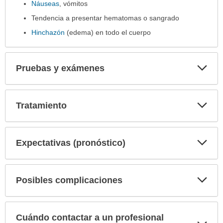
Náuseas
, vómitos
Tendencia a presentar hematomas o sangrado
Hinchazón
(edema) en todo el cuerpo
Exp
Pruebas y exámenes
sec
Exp
Tratamiento
sec
Exp
Expectativas (pronóstico)
sec
Exp
Posibles complicaciones
sec
Cuándo contactar a un profesional
Exp