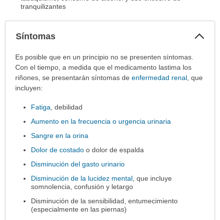
tranquilizantes
Col
Síntomas
sec
Síntomas
Es posible que en un principio no se presenten síntomas.
ha
Con el tiempo, a medida que el medicamento lastima los
sido
riñones, se presentarán síntomas de
enfermedad renal
, que
extendido.
incluyen:
Fatiga
, debilidad
Aumento en la frecuencia o urgencia urinaria
Sangre en la orina
Dolor de costado
o dolor de espalda
Disminución del gasto urinario
Disminución de la lucidez mental
, que incluye
somnolencia, confusión y letargo
Disminución de la sensibilidad, entumecimiento
(especialmente en las piernas)