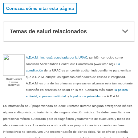
Conozca cómo citar esta página
Exp
Temas de salud relacionados
sec
A.D.A.M., Inc. está acreditada por la URAC
, también conocido como
American Accreditation HealthCare Commission (www.urac.org).
La
acreditación
de la URAC es un comité auditor independiente para verificar
que A.D.A.M. cumple los rigurosos estándares de calidad e integridad.
Health Content
Provider
A.D.A.M. es una de las primeras empresas en alcanzar esta tan importante
06/01/2028
distinción en servicios de salud en la red. Conozca más sobre
la politica
editorial, el proceso editorial
, y
la poliza de privacidad
de A.D.A.M.
La información aquí proporcionada no debe utilizarse durante ninguna emergencia médica
ni para el diagnóstico o tratamiento de ninguna afección médica. Se debe consultar a un
profesional médico autorizado para el diagnóstico y tratamiento de cualquiera y todas las
afecciones médicas. Los enlaces a otros sitios se proporcionan únicamente con fines
informativos; no constituyen una recomendación de dichos sitios. No se ofrece garantía