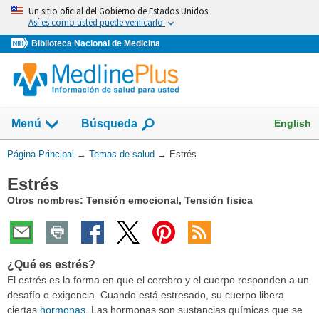
Omita
Un sitio oficial del Gobierno de Estados Unidos
y
Así es como usted puede verificarlo
vaya
Biblioteca Nacional de Medicina
al
Contenido
Mostrar
English
Menú
Búsqueda
el
campo
Usted
Página Principal
→
Temas de salud
→
Estrés
de
está
Estrés
aquí:
Otros nombres: Tensión emocional, Tensión fisica
¿Qué es estrés?
El estrés es la forma en que el cerebro y el cuerpo responden a un
desafío o exigencia. Cuando está estresado, su cuerpo libera
ciertas
hormonas
. Las hormonas son sustancias químicas que se