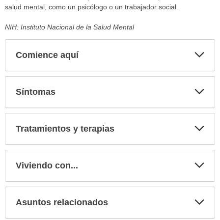
salud mental, como un psicólogo o un trabajador social.
NIH: Instituto Nacional de la Salud Mental
Comience aquí
Expa
secci
Síntomas
Expa
secci
Tratamientos y terapias
Expa
secci
Viviendo con...
Expa
secci
Asuntos relacionados
Expa