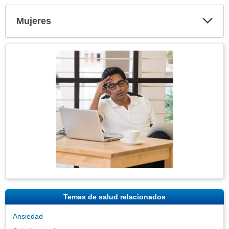
secci
Mujeres
Expa
secci
Tema
Imagen
Temas de salud relacionados
Ansiedad