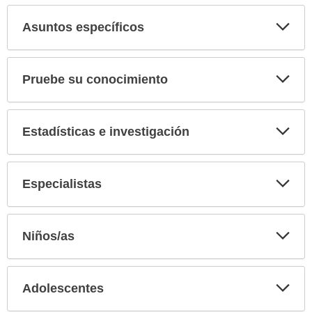
secci
Asuntos específicos
Expa
secci
Pruebe su conocimiento
Expa
secci
Estadísticas e investigación
Expa
secci
Especialistas
Expa
secci
Niños/as
Expa
secci
Adolescentes
Expa