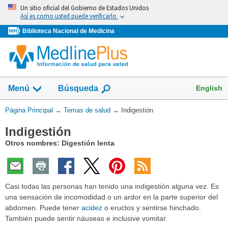
Omita
Un sitio oficial del Gobierno de Estados Unidos
y
Así es como usted puede verificarlo
vaya
Biblioteca Nacional de Medicina
al
Contenido
Mostrar
English
Menú
Búsqueda
el
campo
Usted
Página Principal
→
Temas de salud
→
Indigestión
de
está
Indigestión
aquí:
Otros nombres: Digestión lenta
Casi todas las personas han tenido una indigestión alguna vez. Es
una sensación de incomodidad o un ardor en la parte superior del
abdomen. Puede tener
acidez
o eructos y sentirse hinchado.
También puede sentir náuseas e inclusive vomitar.