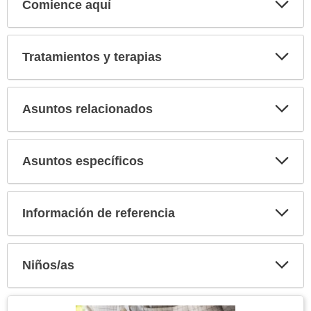
Comience aquí
Expa
secci
Tratamientos y terapias
Expa
secci
Asuntos relacionados
Expa
secci
Asuntos específicos
Expa
secci
Información de referencia
Expa
secci
Niños/as
Expa
secci
Tema