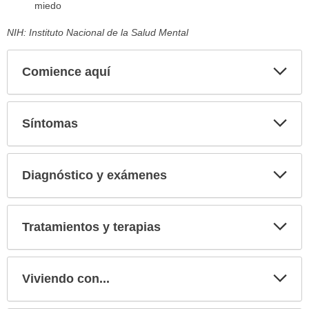
miedo
NIH: Instituto Nacional de la Salud Mental
Comience aquí
Expa
secci
Síntomas
Expa
secci
Diagnóstico y exámenes
Expa
secci
Tratamientos y terapias
Expa
secci
Viviendo con...
Expa
secci