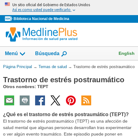
Omita
Un sitio oficial del Gobierno de Estados Unidos
y
Así es como usted puede verificarlo
vaya
Biblioteca Nacional de Medicina
al
Contenido
Mostrar
English
Menú
Búsqueda
el
campo
Usted
Página Principal
→
Temas de salud
→
Trastorno de estrés postraumático
de
está
Trastorno de estrés postraumático
aquí:
Otros nombres: TEPT
¿Qué es el trastorno de estrés postraumático (TEPT)?
El trastorno de estrés postraumático (TEPT) es una afección de
salud mental que algunas personas desarrollan tras experimentar
o ver algún evento traumático. Este episodio puede poner en