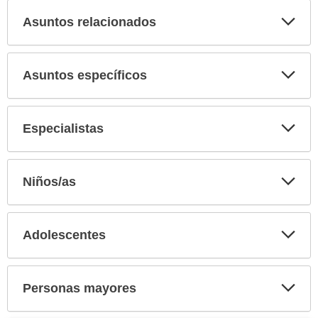
Asuntos relacionados
Expa
secci
Asuntos específicos
Expa
secci
Especialistas
Expa
secci
Niños/as
Expa
secci
Adolescentes
Expa
secci
Personas mayores
Expa
secci