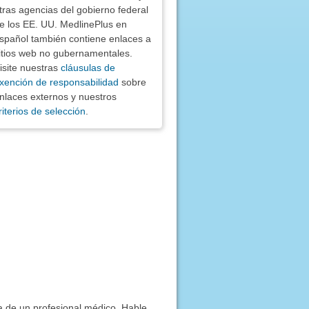
tras agencias del gobierno federal
e los EE. UU. MedlinePlus en
spañol también contiene enlaces a
itios web no gubernamentales.
isite nuestras
cláusulas de
xención de responsabilidad
sobre
nlaces externos y nuestros
riterios de selección
.
ía de un profesional médico. Hable