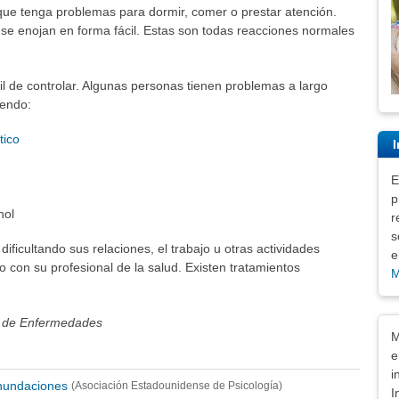
 que tenga problemas para dormir, comer o prestar atención.
se enojan en forma fácil. Estas son todas reacciones normales
il de controlar. Algunas personas tienen problemas a largo
yendo:
tico
I
E
p
hol
r
s
ificultando sus relaciones, el trabajo u otras actividades
e
 con su profesional de la salud. Existen tratamientos
M
ón de Enfermedades
Exe
M
e
i
inundaciones
(Asociación Estadounidense de Psicología)
I