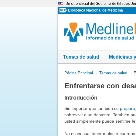
Omita
Un sitio oficial del Gobierno de Estados Un
y
Biblioteca Nacional de Medicina
vaya
al
Contenido
Temas de salud
Medicinas 
Usted
Página Principal
→
Temas de salud
→
E
está
Enfrentarse con des
aquí:
Introducción
Sin importar qué tan bien se
prepare
sobrevivir a un desastre. También pue
usted simplemente puede sentirse feli
No es inusual tener malos recuerdos 