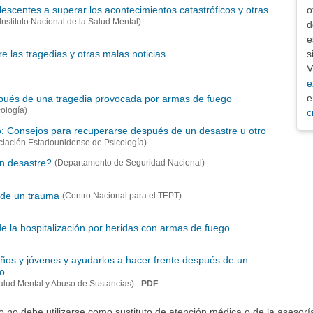
o
escentes a superar los acontecimientos catastróficos y otras
(Instituto Nacional de la Salud Mental)
d
e
s
e las tragedias y otras malas noticias
V
e
e
pués de una tragedia provocada por armas de fuego
ología)
c
o: Consejos para recuperarse después de un desastre u otro
ciación Estadounidense de Psicología)
n desastre?
(Departamento de Seguridad Nacional)
de un trauma
(Centro Nacional para el TEPT)
e la hospitalización por heridas con armas de fuego
ños y jóvenes y ayudarlos a hacer frente después de un
co
-
PDF
Salud Mental y Abuso de Sustancias)
io no debe utilizarse como sustituto de atención médica o de la asesor