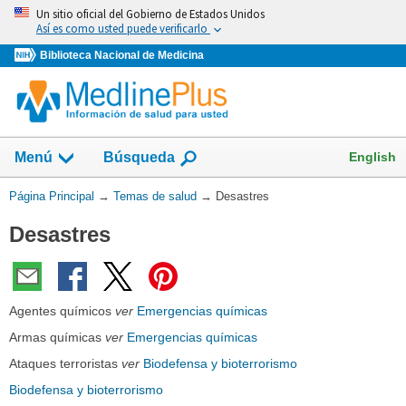
Omita
Un sitio oficial del Gobierno de Estados Unidos
y
Así es como usted puede verificarlo
vaya
Biblioteca Nacional de Medicina
al
Contenido
Mostrar
English
Menú
Búsqueda
el
campo
Usted
Página Principal
→
Temas de salud
→
Desastres
de
está
Desastres
aquí:
Agentes químicos
ver
Emergencias químicas
Armas químicas
ver
Emergencias químicas
Ataques terroristas
ver
Biodefensa y bioterrorismo
Biodefensa y bioterrorismo