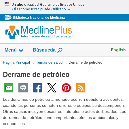
Omita
Un sitio oficial del Gobierno de Estados Unidos
y
Así es como usted puede verificarlo
vaya
Biblioteca Nacional de Medicina
al
Contenido
Mostrar
English
Menú
Búsqueda
el
campo
Usted
Página Principal
→
Temas de salud
→
Derrame de petróleo
de
está
Derrame de petróleo
aquí:
Los derrames de petróleo a menudo ocurren debido a accidentes,
cuando las personas cometen errores o equipos se descomponen.
Otras causas incluyen desastres naturales o actos deliberados. Los
derrames de petróleo tienen importantes efectos ambientales y
económicos.