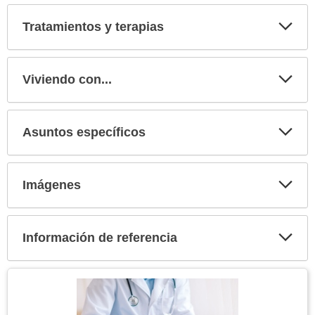
secci
Tratamientos y terapias
Expa
secci
Viviendo con...
Expa
secci
Asuntos específicos
Expa
secci
Imágenes
Expa
secci
Información de referencia
Expa
secci
Tema
Imagen