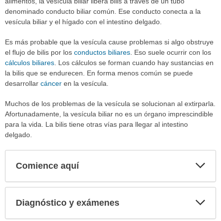
alimentos, la vesícula biliar libera bilis a través de un tubo
denominado conducto biliar común. Ese conducto conecta a la
vesícula biliar y el hígado con el intestino delgado.
Es más probable que la vesícula cause problemas si algo obstruye
el flujo de bilis por los
conductos biliares
. Eso suele ocurrir con los
cálculos biliares
. Los cálculos se forman cuando hay sustancias en
la bilis que se endurecen. En forma menos común se puede
desarrollar
cáncer
en la vesícula.
Muchos de los problemas de la vesícula se solucionan al extirparla.
Afortunadamente, la vesícula biliar no es un órgano imprescindible
para la vida. La bilis tiene otras vías para llegar al intestino
delgado.
Comience aquí
Expa
secci
Diagnóstico y exámenes
Expa