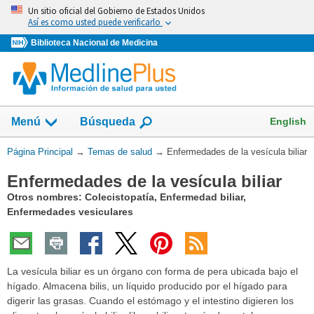
Omita
Un sitio oficial del Gobierno de Estados Unidos
y
Así es como usted puede verificarlo
vaya
Biblioteca Nacional de Medicina
al
Contenido
Mostrar
English
Menú
Búsqueda
el
campo
Usted
Página Principal
→
Temas de salud
→
Enfermedades de la vesícula biliar
de
está
Enfermedades de la vesícula biliar
aquí:
Otros nombres: Colecistopatía, Enfermedad biliar,
Enfermedades vesiculares
La vesícula biliar es un órgano con forma de pera ubicada bajo el
hígado. Almacena bilis, un líquido producido por el hígado para
digerir las grasas. Cuando el estómago y el intestino digieren los