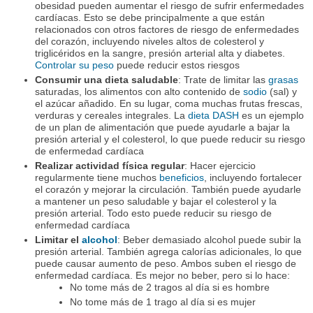
obesidad pueden aumentar el riesgo de sufrir enfermedades
cardíacas. Esto se debe principalmente a que están
relacionados con otros factores de riesgo de enfermedades
del corazón, incluyendo niveles altos de colesterol y
triglicéridos en la sangre, presión arterial alta y diabetes.
Controlar su peso
puede reducir estos riesgos
Consumir una dieta saludable
: Trate de limitar las
grasas
saturadas, los alimentos con alto contenido de
sodio
(sal) y
el azúcar añadido. En su lugar, coma muchas frutas frescas,
verduras y cereales integrales. La
dieta DASH
es un ejemplo
de un plan de alimentación que puede ayudarle a bajar la
presión arterial y el colesterol, lo que puede reducir su riesgo
de enfermedad cardíaca
Realizar actividad física regular
: Hacer ejercicio
regularmente tiene muchos
beneficios
, incluyendo fortalecer
el corazón y mejorar la circulación. También puede ayudarle
a mantener un peso saludable y bajar el colesterol y la
presión arterial. Todo esto puede reducir su riesgo de
enfermedad cardíaca
Limitar el
alcohol
: Beber demasiado alcohol puede subir la
presión arterial. También agrega calorías adicionales, lo que
puede causar aumento de peso. Ambos suben el riesgo de
enfermedad cardíaca. Es mejor no beber, pero si lo hace:
No tome más de 2 tragos al día si es hombre
No tome más de 1 trago al día si es mujer