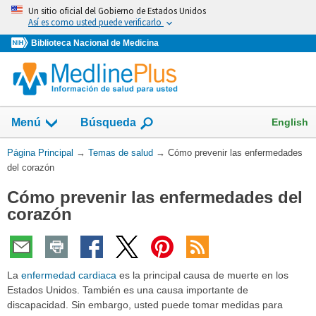
Omita
Un sitio oficial del Gobierno de Estados Unidos
y
Así es como usted puede verificarlo
vaya
Biblioteca Nacional de Medicina
al
Contenido
Mostrar
English
Menú
Búsqueda
el
campo
Usted
Página Principal
→
Temas de salud
→
Cómo prevenir las enfermedades
de
está
del corazón
aquí:
Cómo prevenir las enfermedades del
corazón
La
enfermedad cardiaca
es la principal causa de muerte en los
Estados Unidos. También es una causa importante de
discapacidad. Sin embargo, usted puede tomar medidas para