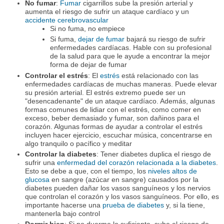
No fumar
:
Fumar
cigarrillos sube la presión arterial y
aumenta el riesgo de sufrir un ataque cardíaco y un
accidente cerebrovascular
Si no fuma, no empiece
Si fuma,
dejar de fumar
bajará su riesgo de sufrir
enfermedades cardíacas. Hable con su profesional
de la salud para que le ayude a encontrar la mejor
forma de dejar de fumar
Controlar el estrés
: El
estrés
está relacionado con las
enfermedades cardíacas de muchas maneras. Puede elevar
su presión arterial. El estrés extremo puede ser un
"desencadenante" de un ataque cardíaco. Además, algunas
formas comunes de lidiar con el estrés, como comer en
exceso, beber demasiado y fumar, son dañinos para el
corazón. Algunas formas de ayudar a controlar el estrés
incluyen hacer ejercicio, escuchar música, concentrarse en
algo tranquilo o pacífico y meditar
Controlar la diabetes
: Tener diabetes duplica el riesgo de
sufrir una
enfermedad del corazón relacionada a la diabetes
.
Esto se debe a que, con el tiempo, los
niveles altos de
glucosa
en sangre (azúcar en sangre) causados por la
diabetes pueden dañar los vasos sanguíneos y los nervios
que controlan el corazón y los vasos sanguíneos. Por ello, es
importante hacerse una
prueba de diabetes
y, si la tiene,
mantenerla bajo control