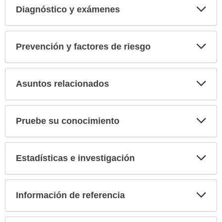
Diagnóstico y exámenes
Expa
secci
Prevención y factores de riesgo
Expa
secci
Asuntos relacionados
Expa
secci
Pruebe su conocimiento
Expa
secci
Estadísticas e investigación
Expa
secci
Información de referencia
Expa
secci