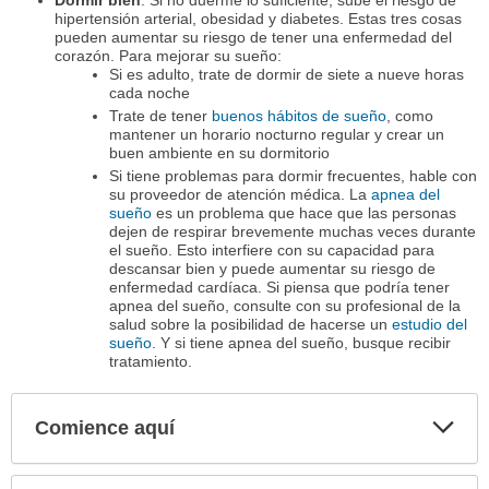
Dormir bien
: Si no duerme lo suficiente, sube el riesgo de
hipertensión arterial, obesidad y diabetes. Estas tres cosas
pueden aumentar su riesgo de tener una enfermedad del
corazón. Para mejorar su sueño:
Si es adulto, trate de dormir de siete a nueve horas
cada noche
Trate de tener
buenos hábitos de sueño
, como
mantener un horario nocturno regular y crear un
buen ambiente en su dormitorio
Si tiene problemas para dormir frecuentes, hable con
su proveedor de atención médica. La
apnea del
sueño
es un problema que hace que las personas
dejen de respirar brevemente muchas veces durante
el sueño. Esto interfiere con su capacidad para
descansar bien y puede aumentar su riesgo de
enfermedad cardíaca. Si piensa que podría tener
apnea del sueño, consulte con su profesional de la
salud sobre la posibilidad de hacerse un
estudio del
sueño
. Y si tiene apnea del sueño, busque recibir
tratamiento.
Comience aquí
Expa
secci