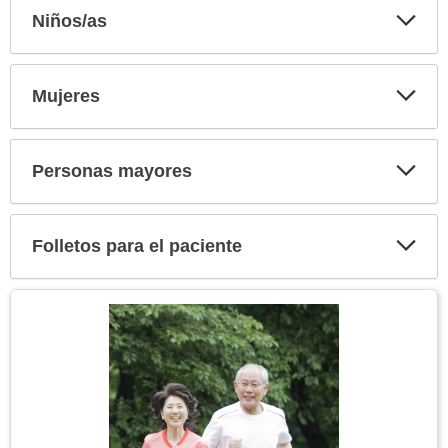
Niños/as
Expa
secci
Mujeres
Expa
secci
Personas mayores
Expa
secci
Folletos para el paciente
Expa
secci
Tema
Imagen