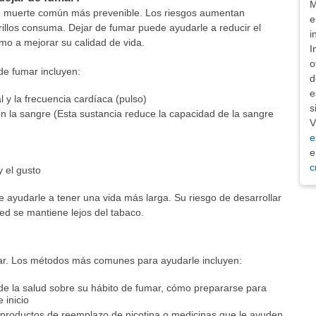
M
e muerte común más prevenible. Los riesgos aumentan
e
illos consuma. Dejar de fumar puede ayudarle a reducir el
i
mo a mejorar su calidad de vida.
I
o
 de fumar incluyen:
d
e
l y la frecuencia cardíaca (pulso)
s
la sangre (Esta sustancia reduce la capacidad de la sangre
V
e
e
c
y el gusto
e ayudarle a tener una vida más larga. Su riesgo de desarrollar
ed se mantiene lejos del tabaco.
ar. Los métodos más comunes para ayudarle incluyen:
de la salud sobre su hábito de fumar, cómo prepararse para
 inicio
roductos de reemplazo de nicotina o medicinas que le ayuden