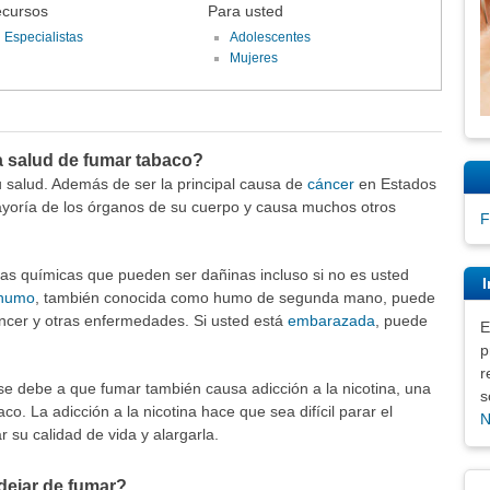
cursos
Para usted
Especialistas
Adolescentes
Mujeres
a salud de fumar tabaco?
 salud. Además de ser la principal causa de
cáncer
en Estados
ayoría de los órganos de su cuerpo y causa muchos otros
F
ias químicas que pueden ser dañinas incluso si no es usted
I
 humo
, también conocida como humo de segunda mano, puede
áncer y otras enfermedades. Si usted está
embarazada
, puede
E
p
r
 se debe a que fumar también causa adicción a la nicotina, una
s
o. La adicción a la nicotina hace que sea difícil parar el
N
su calidad de vida y alargarla.
dejar de fumar?
Exe