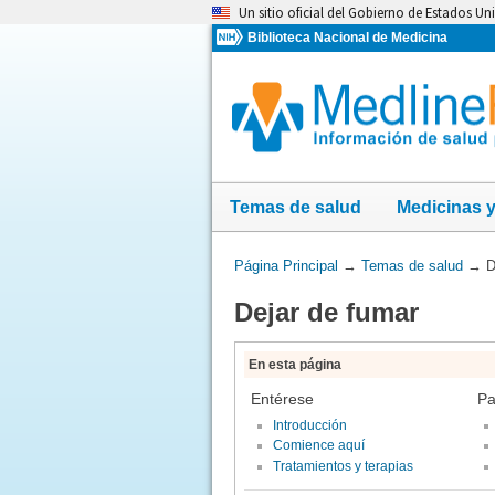
Omita
Un sitio oficial del Gobierno de Estados Un
y
Biblioteca Nacional de Medicina
vaya
al
Contenido
Temas de salud
Medicinas 
Usted
Página Principal
→
Temas de salud
→
D
está
Dejar de fumar
aquí:
En esta página
Entérese
Pa
Introducción
Comience aquí
Tratamientos y terapias