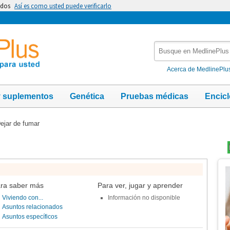
idos
Así es como usted puede verificarlo
Busque
en
MedlinePlus
Acerca de MedlinePlu
y suplementos
Genética
Pruebas médicas
Encic
ejar de fumar
Te
Im
ra saber más
Para ver, jugar y aprender
Viviendo con...
Información no disponible
Asuntos relacionados
Asuntos específicos