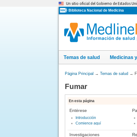
Omita
Un sitio oficial del Gobierno de Estados Un
y
Biblioteca Nacional de Medicina
vaya
al
Contenido
Temas de salud
Medicinas 
Usted
Página Principal
→
Temas de salud
→
F
está
Fumar
aquí:
En esta página
Entérese
Pa
Introducción
Comience aquí
Investigaciones
Re