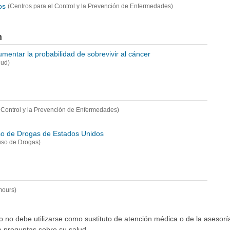
os
(Centros para el Control y la Prevención de Enfermedades)
n
mentar la probabilidad de sobrevivir al cáncer
lud)
l Control y la Prevención de Enfermedades)
uso de Drogas de Estados Unidos
buso de Drogas)
mours)
io no debe utilizarse como sustituto de atención médica o de la asesor
ne preguntas sobre su salud.