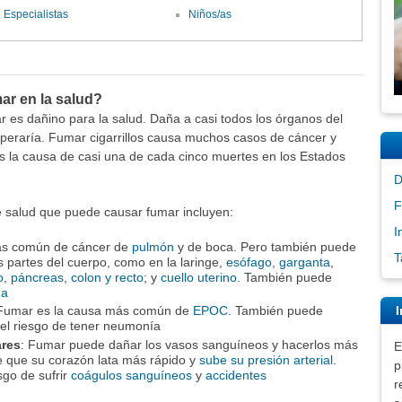
Especialistas
Niños/as
ar en la salud?
 es dañino para la salud. Daña a casi todos los órganos del
speraría. Fumar cigarrillos causa muchos casos de cáncer y
s la causa de casi una de cada cinco muertes en los Estados
D
F
 salud que puede causar fumar incluyen:
I
ás común de cáncer de
pulmón
y de boca. Pero también puede
T
 partes del cuerpo, como en la laringe,
esófago
,
garganta
,
o
,
páncreas
,
colon y recto
; y
cuello uterino
. También puede
da
I
 Fumar es la causa más común de
EPOC
. También puede
el riesgo de tener neumonía
ares
: Fumar puede dañar los vasos sanguíneos y hacerlos más
E
e que su corazón lata más rápido y
sube su presión arterial
.
p
go de sufrir
coágulos sanguíneos
y
accidentes
r