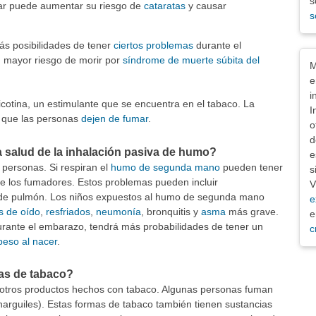
s
ar puede aumentar su riesgo de
cataratas
y causar
s
ás posibilidades de tener
ciertos problemas
durante el
Exe
 mayor riesgo de morir por
síndrome de muerte súbita del
M
e
i
cotina, un estimulante que se encuentra en el tabaco. La
I
il que las personas
dejen de fumar
.
o
d
a salud de la inhalación pasiva de humo?
e
personas. Si respiran el
humo de segunda mano
pueden tener
s
 los fumadores. Estos problemas pueden incluir
V
de pulmón. Los niños expuestos al humo de segunda mano
e
s de oído
,
resfriados
,
neumonía
, bronquitis y
asma
más grave.
e
rante el embarazo, tendrá más probabilidades de tener un
c
peso al nacer
.
mas de tabaco?
os otros productos hechos con tabaco. Algunas personas fuman
narguiles). Estas formas de tabaco también tienen sustancias