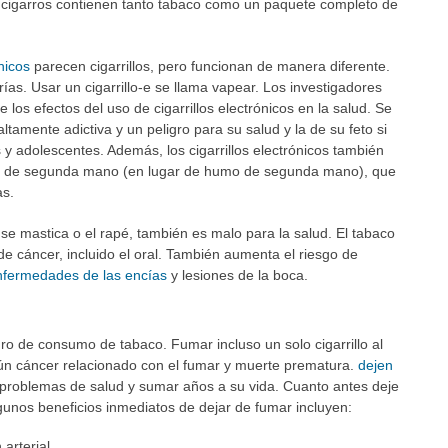
s cigarros contienen tanto tabaco como un paquete completo de
ónicos
parecen cigarrillos, pero funcionan de manera diferente.
ías. Usar un cigarrillo-e se llama vapear. Los investigadores
os efectos del uso de cigarrillos electrónicos en la salud. Se
ltamente adictiva y un peligro para su salud y la de su feto si
 y adolescentes. Además, los cigarrillos electrónicos también
or de segunda mano (en lugar de humo de segunda mano), que
as.
se mastica o el rapé, también es malo para la salud. El tabaco
de cáncer, incluido el oral. También aumenta el riesgo de
nfermedades de las encías
y lesiones de la boca.
o de consumo de tabaco. Fumar incluso un solo cigarrillo al
gún cáncer relacionado con el fumar y muerte prematura.
dejen
 problemas de salud y sumar años a su vida. Cuanto antes deje
lgunos beneficios inmediatos de dejar de fumar incluyen:
arterial