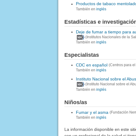
Productos de tabaco mentolad
También en
inglés
Estadísticas e investigació
Deje de fumar a tiempo para au
(Institutos Nacionales de la Sa
También en
inglés
Especialistas
CDC en español
(Centros para e
También en
inglés
Instituto Nacional sobre el Ab
(Instituto Nacional sobre el A
También en
inglés
Niños/as
Fumar y el asma
(Fundación Ne
También en
inglés
La información disponible en este sit
con un profesional de la salud si tie