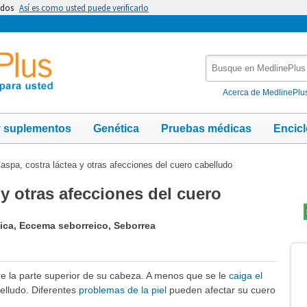
idos
Así es como usted puede verificarlo
Busque
en
MedlinePlus
Acerca de MedlinePlu
y suplementos
Genética
Pruebas médicas
Encic
aspa, costra láctea y otras afecciones del cuero cabelludo
 y otras afecciones del cuero
ica, Eccema seborreico, Seborrea
Te
Im
bre la parte superior de su cabeza. A menos que se le
caiga el
belludo. Diferentes
problemas de la piel
pueden afectar su cuero