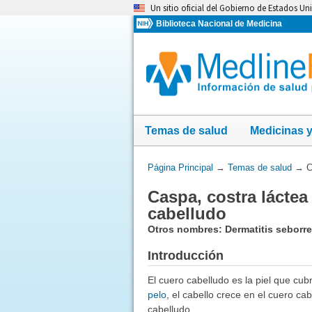
Omita
Un sitio oficial del Gobierno de Estados Un
y
Biblioteca Nacional de Medicina
vaya
al
Contenido
Temas de salud
Medicinas 
Usted
Página Principal
→
Temas de salud
→
C
está
Caspa, costra láctea
aquí:
cabelludo
Otros nombres: Dermatitis seborre
Introducción
El cuero cabelludo es la piel que cu
pelo
, el cabello crece en el cuero ca
cabelludo.