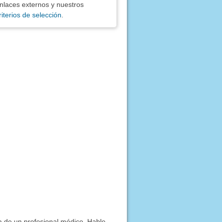
nlaces externos y nuestros
riterios de selección
.
ía de un profesional médico. Hable