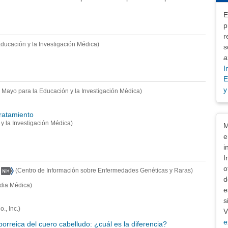
E
p
r
ducación y la Investigación Médica)
s
a
I
E
y
 Mayo para la Educación y la Investigación Médica)
Tratamiento
Exe
y la Investigación Médica)
M
e
i
I
o
(Centro de Información sobre Enfermedades Genéticas y Raras)
d
dia Médica)
e
s
., Inc.)
V
e
eborreica del cuero cabelludo: ¿cuál es la diferencia?