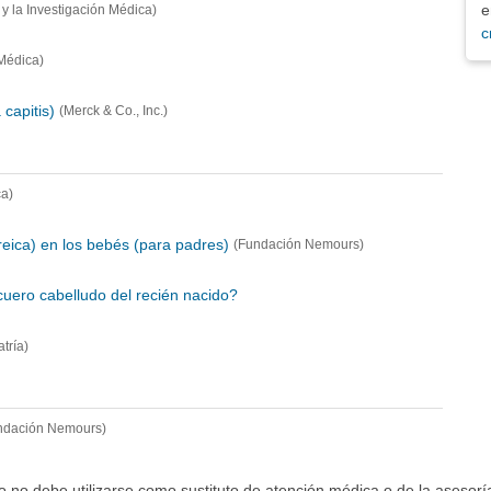
e
y la Investigación Médica)
c
Médica)
 capitis)
(Merck & Co., Inc.)
ca)
reica) en los bebés (para padres)
(Fundación Nemours)
cuero cabelludo del recién nacido?
tría)
ndación Nemours)
io no debe utilizarse como sustituto de atención médica o de la asesor