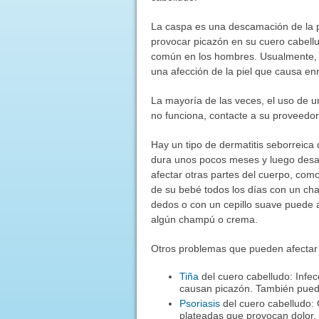
La caspa es una descamación de la p
provocar picazón en su cuero cabell
común en los hombres. Usualmente, l
una afección de la piel que causa enro
La mayoría de las veces, el uso de u
no funciona, contacte a su proveedor
Hay un tipo de dermatitis seborreica 
dura unos pocos meses y luego desap
afectar otras partes del cuerpo, como 
de su bebé todos los días con un ch
dedos o con un cepillo suave puede a
algún champú o crema.
Otros problemas que pueden afectar 
Tiña
del cuero cabelludo: Infe
causan picazón. También puede 
Psoriasis
del cuero cabelludo:
plateadas que provocan dolor. 