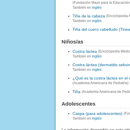
(Fundación Mayo para la Educación 
También en
inglés
Tiña de la cabeza
(Enciclopedia 
También en
inglés
Tiña del cuero cabelludo (Tinea
Niños/as
Costra láctea
(Enciclopedia Médi
También en
inglés
Costra láctea (dermatitis sebor
También en
inglés
¿Qué es la costra láctea en el 
(Academia Americana de Pediatría)
Tiña
(Academia Americana de Pedia
Adolescentes
Caspa (para adolescentes)
(Fu
También en
inglés
La información disponible en este sit