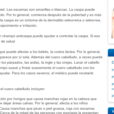
iel. Las escamas son amarillas o blancas. La caspa puede
udo. Por lo general, comienza después de la pubertad y es más
a caspa es un síntoma de la dermatitis seborreica o seborrea,
jecimiento e irritación.
n champú anticaspa puede ayudar a controlar la caspa. Si eso
 de salud.
que puede afectar a los bebés, la costra láctea. Por lo general,
arece por sí sola. Además del cuero cabelludo, a veces puede
los párpados, las axilas, la ingle y las orejas. Lavar el cabello
E
ampú suave y frotar suavemente el cuero cabelludo con los
I
yudar. Para los casos severos, el médico puede recetarle
P
P
el cuero cabelludo incluyen:
n
P
cción por hongos que causa manchas rojas en la cabeza que
dejar áreas calvas. Por lo general, afecta a los niños
 Causa manchas que pican o piel gruesa, roja con escamas
I
Cerca de la mitad de las personas con psoriasis la presentan