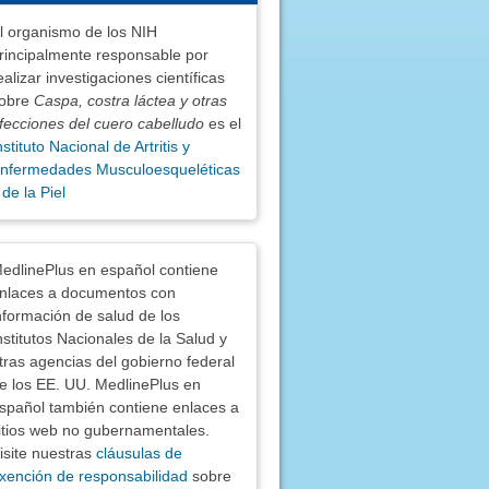
l organismo de los NIH
rincipalmente responsable por
ealizar investigaciones científicas
obre
Caspa, costra láctea y otras
fecciones del cuero cabelludo
es el
nstituto Nacional de Artritis y
nfermedades Musculoesqueléticas
 de la Piel
nciones
edlinePlus en español contiene
nlaces a documentos con
nformación de salud de los
nstitutos Nacionales de la Salud y
tras agencias del gobierno federal
e los EE. UU. MedlinePlus en
spañol también contiene enlaces a
itios web no gubernamentales.
isite nuestras
cláusulas de
xención de responsabilidad
sobre