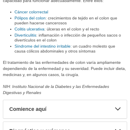
capacidad para funcionar adecuadamente. Entre ellos:
Cáncer colorrectal
Pólipos del colon
: crecimientos de tejido en el colon que
pueden hacerse cancerosos
Colitis ulcerativa
: úlceras en el colon y el recto
Diverticulitis
: inflamación o infección de pequeños sacos o
divertículos en el colon
Síndrome del intestino irritable
: un cuadro molesto que
causa cólicos abdominales y otros síntomas
El tratamiento de las enfermedades de colon varía ampliamente
dependiendo de la enfermedad y su severidad. Puede incluir dieta,
medicinas y, en algunos casos, la cirugía.
NIH: Instituto Nacional de la Diabetes y las Enfermedades
Digestivas y Renales
Comience aquí
Expa
secci