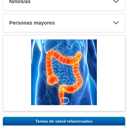
Niños/as
Expa
secci
Personas mayores
Expa
secci
Tema
Imagen
Temas de salud relacionados