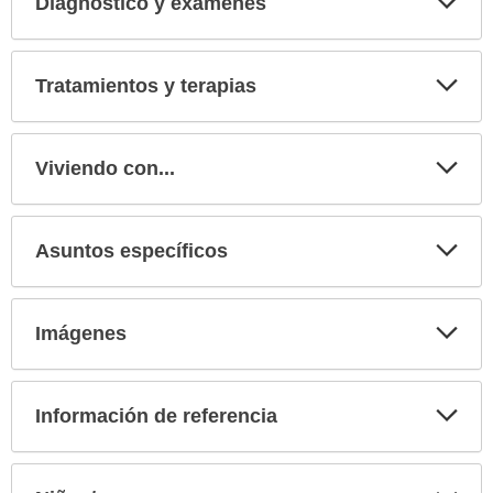
Diagnóstico y exámenes
Expa
secci
Tratamientos y terapias
Expa
secci
Viviendo con...
Expa
secci
Asuntos específicos
Expa
secci
Imágenes
Expa
secci
Información de referencia
Expa
secci