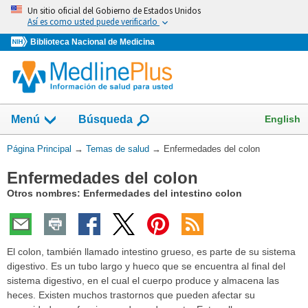
Omita
Un sitio oficial del Gobierno de Estados Unidos
y
Así es como usted puede verificarlo
vaya
Biblioteca Nacional de Medicina
al
Contenido
Mostrar
English
Menú
Búsqueda
el
campo
Usted
Página Principal
→
Temas de salud
→
Enfermedades del colon
de
está
Enfermedades del colon
aquí:
Otros nombres: Enfermedades del intestino colon
El colon, también llamado intestino grueso, es parte de su sistema
digestivo. Es un tubo largo y hueco que se encuentra al final del
sistema digestivo, en el cual el cuerpo produce y almacena las
heces. Existen muchos trastornos que pueden afectar su