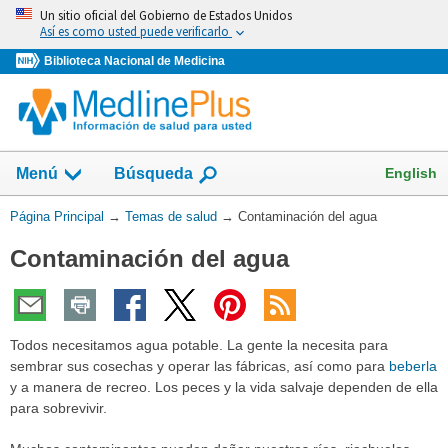
Omita
Un sitio oficial del Gobierno de Estados Unidos
y
Así es como usted puede verificarlo
vaya
Biblioteca Nacional de Medicina
al
Contenido
Mostrar
English
Menú
Búsqueda
el
campo
Usted
Página Principal
→
Temas de salud
→
Contaminación del agua
de
está
Contaminación del agua
aquí:
Todos necesitamos agua potable. La gente la necesita para
sembrar sus cosechas y operar las fábricas, así como para
beberla
y a manera de recreo. Los peces y la vida salvaje dependen de ella
para sobrevivir.