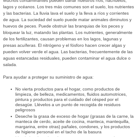
Muchos contaminantes pueden dañar nuestros ríos, riachuelos,
lagos y océanos. Los tres más comunes son el suelo, los nutrientes
y las bacterias. La lluvia lava el suelo y la lleva a ríos y corrientes
de agua. La suciedad del suelo puede matar animales diminutos y
huevos de peces. Puede obstruir las branquias de los peces y
bloquear la luz, matando las plantas. Los nutrientes, generalmente
de los fertilizantes, causan problemas en los lagos, lagunas y
presas acuíferas. El nitrógeno y el fósforo hacen crecer algas y
pueden volver verde el agua. Las bacterias, frecuentemente de las
aguas estancadas residuales, pueden contaminar el agua dulce o
salada.
Para ayudar a proteger su suministro de agua:
No vierta productos para el hogar, como productos de
limpieza, de belleza, medicamentos, fluidos automotrices,
pintura y productos para el cuidado del césped por el
desagüe. Llévelos a un punto de recogida de residuos
peligrosos
Deseche la grasa de exceso de hogar (grasas de la carne, la
manteca de cerdo, aceite de cocina, manteca, mantequilla,
margarina, entre otras) pañales, condones, y los productos
de higiene personal en el tacho de la basura