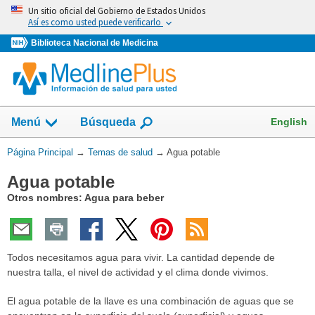
Omita
Un sitio oficial del Gobierno de Estados Unidos
y
Así es como usted puede verificarlo
vaya
Biblioteca Nacional de Medicina
al
Contenido
Mostrar
English
Menú
Búsqueda
el
campo
Usted
Página Principal
→
Temas de salud
→
Agua potable
de
está
Agua potable
aquí:
Otros nombres: Agua para beber
Todos necesitamos agua para vivir. La cantidad depende de
nuestra talla, el nivel de actividad y el clima donde vivimos.
El agua potable de la llave es una combinación de aguas que se