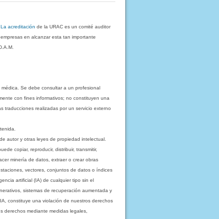
.
La acreditación
de la URAC es un comité auditor
s empresas en alcanzar esta tan importante
D.A.M.
 médica. Se debe consultar a un profesional
mente con fines informativos; no constituyen una
as traducciones realizadas por un servicio externo
tenida.
e autor y otras leyes de propiedad intelectual.
 copiar, reproducir, distribuir, transmitir,
acer minería de datos, extraer o crear obras
staciones, vectores, conjuntos de datos o índices
cia artificial (IA) de cualquier tipo sin el
enerativos, sistemas de recuperación aumentada y
 IA, constituye una violación de nuestros derechos
sus derechos mediante medidas legales,