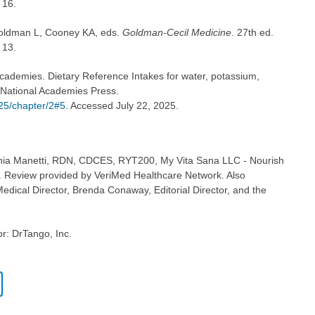
 16.
 Goldman L, Cooney KA, eds.
Goldman-Cecil Medicine
. 27th ed.
 13.
 Academies. Dietary Reference Intakes for water, potassium,
. National Academies Press.
25/chapter/2#5
. Accessed July 22, 2025.
fania Manetti, RDN, CDCES, RYT200, My Vita Sana LLC - Nourish
. Review provided by VeriMed Healthcare Network. Also
dical Director, Brenda Conaway, Editorial Director, and the
or: DrTango, Inc.