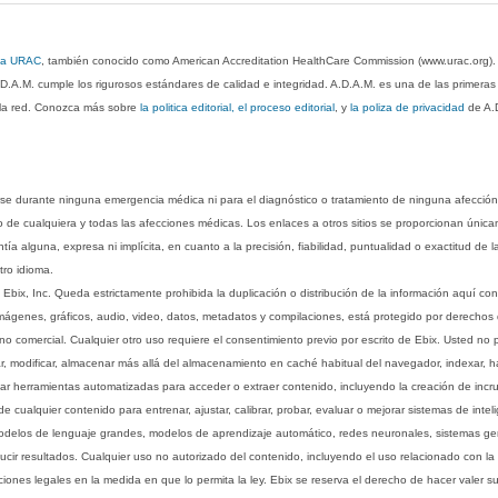
 la URAC
, también conocido como American Accreditation HealthCare Commission (www.urac.org)
.D.A.M. cumple los rigurosos estándares de calidad e integridad. A.D.A.M. es una de las primera
n la red. Conozca más sobre
la politica editorial, el proceso editorial
, y
la poliza de privacidad
de A.
rse durante ninguna emergencia médica ni para el diagnóstico o tratamiento de ninguna afección
o de cualquiera y todas las afecciones médicas. Los enlaces a otros sitios se proporcionan única
ía alguna, expresa ni implícita, en cuanto a la precisión, fiabilidad, puntualidad o exactitud de l
tro idioma.
ix, Inc. Queda estrictamente prohibida la duplicación o distribución de la información aquí con
imágenes, gráficos, audio, video, datos, metadatos y compilaciones, está protegido por derechos d
comercial. Cualquier otro uso requiere el consentimiento previo por escrito de Ebix. Usted no puede
ptar, modificar, almacenar más allá del almacenamiento en caché habitual del navegador, indexar, h
ar herramientas automatizadas para acceder o extraer contenido, incluyendo la creación de incru
ualquier contenido para entrenar, ajustar, calibrar, probar, evaluar o mejorar sistemas de inteligen
 modelos de lenguaje grandes, modelos de aprendizaje automático, redes neuronales, sistemas g
ucir resultados. Cualquier uso no autorizado del contenido, incluyendo el uso relacionado con la
iones legales en la medida en que lo permita la ley. Ebix se reserva el derecho de hacer valer 