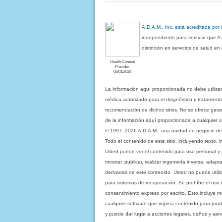
A.D.A.M., Inc. está acreditada por
independiente para verificar que A
distinción en servicios de salud e
Health Content
Provider
06/01/2028
La información aquí proporcionada no debe utiliza
médico autorizado para el diagnóstico y tratamient
recomendación de dichos sitios. No se ofrece garant
de la información aquí proporcionada a cualquier o
© 1997- 2026 A.D.A.M., una unidad de negocio de Eb
Todo el contenido de este sitio, incluyendo texto, 
Usted puede ver el contenido para uso personal y no 
mostrar, publicar, realizar ingeniería inversa, ada
derivadas de este contenido. Usted no puede utiliz
para sistemas de recuperación. Se prohíbe el uso de c
consentimiento expreso por escrito. Esto incluye
cualquier software que ingiera contenido para prod
y puede dar lugar a acciones legales, daños y sanc