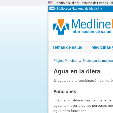
Omita
Un sitio oficial del Gobierno de Estados Un
y
Biblioteca Nacional de Medicina
vaya
al
Contenido
Temas de salud
Medicinas 
Usted
Página Principal
→
Enciclopedia médica
está
Agua en la dieta
aquí:
El agua es una combinación de hidróg
Funciones
El agua constituye más de dos terce
agua, la mayoría de las personas mori
agua para funcionar.