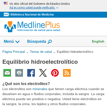
Omita
Un sitio oficial del Gobierno de Estados Unidos
y
Así es como usted puede verificarlo
vaya
Biblioteca Nacional de Medicina
al
Contenido
Mostrar
English
Menú
Búsqueda
el
campo
Usted
Página Principal
→
Temas de salud
→
Equilibrio hidroelectrolítico
de
está
Equilibrio hidroelectrolítico
aquí:
¿Qué son los electrolitos?
Los electrolitos son
minerales
que tienen carga eléctrica cuando se
disuelven en agua o fluidos corporales, incluida la sangre. La carga
eléctrica puede ser positiva o negativa. Usted tiene electrolitos en
la sangre, la orina, los tejidos y otros fluidos corporales.