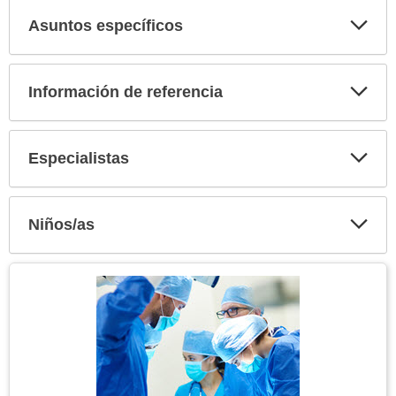
Asuntos específicos
Expa
secci
Información de referencia
Expa
secci
Especialistas
Expa
secci
Niños/as
Expa
secci
Tema
Imagen