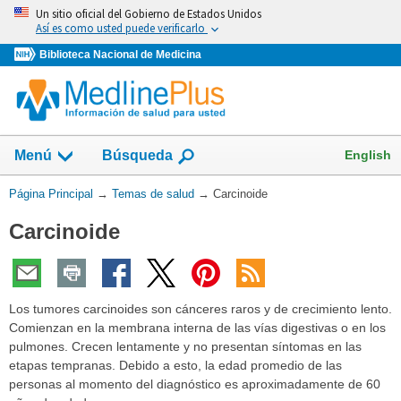
Omita
Un sitio oficial del Gobierno de Estados Unidos
y
Así es como usted puede verificarlo
vaya
Biblioteca Nacional de Medicina
al
Contenido
Mostrar
English
Menú
Búsqueda
el
campo
Usted
Página Principal
→
Temas de salud
→
Carcinoide
de
está
Carcinoide
aquí:
Los tumores carcinoides son cánceres raros y de crecimiento lento.
Comienzan en la membrana interna de las vías digestivas o en los
pulmones. Crecen lentamente y no presentan síntomas en las
etapas tempranas. Debido a esto, la edad promedio de las
personas al momento del diagnóstico es aproximadamente de 60