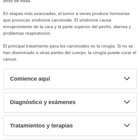
años de edad.
En etapas más avanzadas, el tumor a veces produce hormonas
que provocan síndrome carcinoide. El síndrome causa
enrojecimiento de la cara y la parte superior del pecho, diarrea y
problemas respiratorios.
El principal tratamiento para los carcinoides es la cirugía. Si no se
han diseminado a otras partes del cuerpo, la cirugía puede curar el
cáncer.
Comience aquí
Expa
secci
Diagnóstico y exámenes
Expa
secci
Tratamientos y terapias
Expa
secci