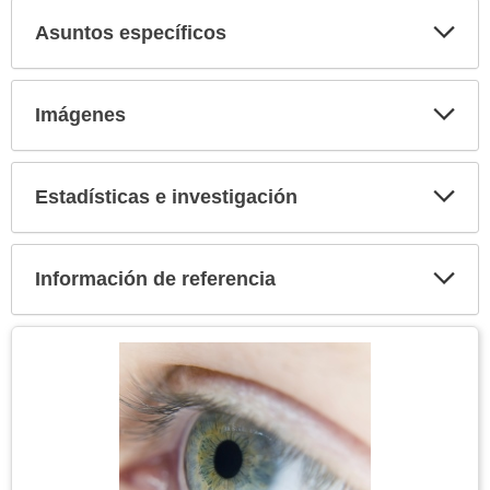
Asuntos específicos
Expa
secci
Imágenes
Expa
secci
Estadísticas e investigación
Expa
secci
Información de referencia
Expa
secci
Tema
Imagen