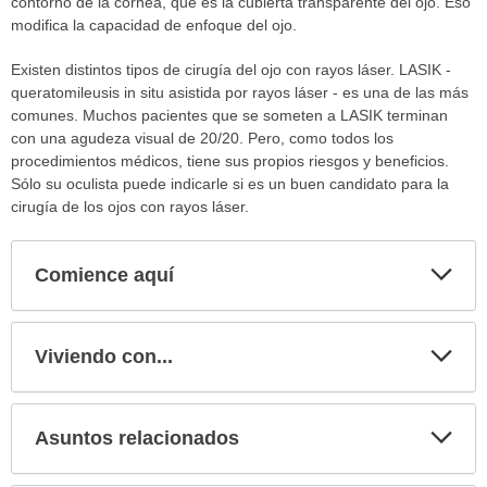
contorno de la córnea, que es la cubierta transparente del ojo. Eso
modifica la capacidad de enfoque del ojo.
Existen distintos tipos de cirugía del ojo con rayos láser. LASIK -
queratomileusis in situ asistida por rayos láser - es una de las más
comunes. Muchos pacientes que se someten a LASIK terminan
con una agudeza visual de 20/20. Pero, como todos los
procedimientos médicos, tiene sus propios riesgos y beneficios.
Sólo su oculista puede indicarle si es un buen candidato para la
cirugía de los ojos con rayos láser.
Comience aquí
Expa
secci
Viviendo con...
Expa
secci
Asuntos relacionados
Expa
secci