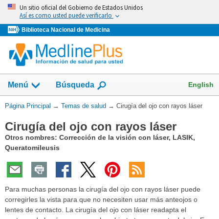
Omita
Un sitio oficial del Gobierno de Estados Unidos
y
Así es como usted puede verificarlo
vaya
Biblioteca Nacional de Medicina
al
Contenido
Mostrar
English
Menú
Búsqueda
el
campo
Usted
Página Principal
→
Temas de salud
→
Cirugía del ojo con rayos láser
de
está
Cirugía del ojo con rayos láser
aquí:
Otros nombres: Corrección de la visión con láser, LASIK,
Queratomileusis
Para muchas personas la cirugía del ojo con rayos láser puede
corregirles la vista para que no necesiten usar más anteojos o
lentes de contacto. La cirugía del ojo con láser readapta el