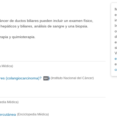
Exe
M
e
i
ncer de ductos biliares pueden incluir un examen físico,
I
páticos y biliares, análisis de sangre y una biopsia.
o
d
erapia y quimioterapia.
e
s
V
e
e
a Médica)
c
ares (colangiocarcinoma)?
(Instituto Nacional del Cáncer)
pedia Médica)
percutánea
(Enciclopedia Médica)