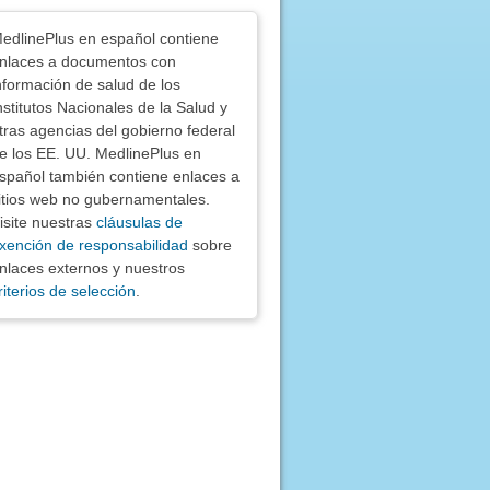
nciones
edlinePlus en español contiene
nlaces a documentos con
nformación de salud de los
nstitutos Nacionales de la Salud y
tras agencias del gobierno federal
e los EE. UU. MedlinePlus en
spañol también contiene enlaces a
itios web no gubernamentales.
isite nuestras
cláusulas de
xención de responsabilidad
sobre
nlaces externos y nuestros
riterios de selección
.