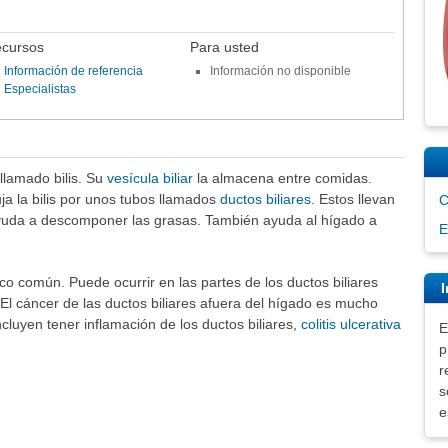
cursos
Para usted
Información de referencia
Información no disponible
Especialistas
llamado bilis. Su
vesícula biliar
la almacena entre comidas.
ja la bilis por unos tubos llamados
ductos biliares
. Estos llevan
C
is ayuda a descomponer las grasas. También ayuda al hígado a
E
oco común. Puede ocurrir en las partes de los ductos biliares
I
 El cáncer de las ductos biliares afuera del hígado es mucho
cluyen tener inflamación de los ductos biliares,
colitis ulcerativa
E
p
r
s
e