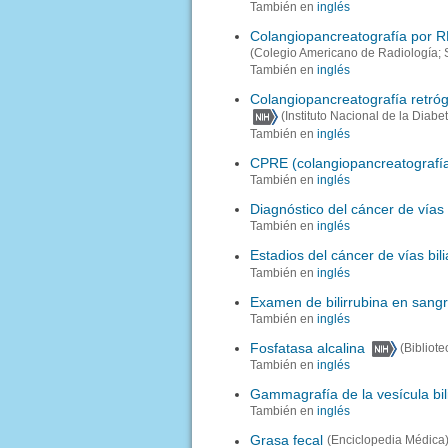
También en
inglés
Colangiopancreatografía por
(Colegio Americano de Radiología; 
También en
inglés
Colangiopancreatografía retr
(Instituto Nacional de la Diab
También en
inglés
CPRE (colangiopancreatografía
También en
inglés
Diagnóstico del cáncer de vías 
También en
inglés
Estadios del cáncer de vías bil
También en
inglés
Examen de bilirrubina en sang
También en
inglés
Fosfatasa alcalina
(Bibliot
También en
inglés
Gammagrafía de la vesícula bil
También en
inglés
Grasa fecal
(Enciclopedia Médica