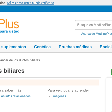
idos
Así es como usted puede verificarlo
Busque
en
MedlinePlus
Acerca de MedlinePlu
y suplementos
Genética
Pruebas médicas
Encic
áncer de los ductos biliares
 biliares
Te
Im
ra saber más
Para ver, jugar y aprender
Asuntos relacionados
Imágenes