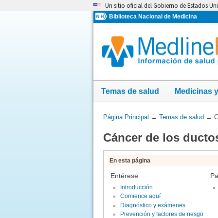
Omita
Un sitio oficial del Gobierno de Estados Un
y
Biblioteca Nacional de Medicina
vaya
al
Contenido
Temas de salud
Medicinas 
Usted
Página Principal
→
Temas de salud
→
C
está
Cáncer de los ductos
aquí:
En esta página
Entérese
Pa
Introducción
Comience aquí
Diagnóstico y exámenes
Prevención y factores de riesgo