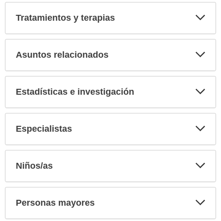
secci
Tratamientos y terapias
Expa
secci
Asuntos relacionados
Expa
secci
Estadísticas e investigación
Expa
secci
Especialistas
Expa
secci
Niños/as
Expa
secci
Personas mayores
Expa