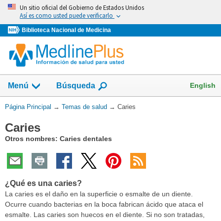
Omita
Un sitio oficial del Gobierno de Estados Unidos
y
Así es como usted puede verificarlo
vaya
Biblioteca Nacional de Medicina
al
Contenido
Mostrar
English
Menú
Búsqueda
el
campo
Usted
Página Principal
→
Temas de salud
→
Caries
de
está
Caries
aquí:
Otros nombres: Caries dentales
¿Qué es una caries?
La caries es el daño en la superficie o esmalte de un diente.
Ocurre cuando bacterias en la boca fabrican ácido que ataca el
esmalte. Las caries son huecos en el diente. Si no son tratadas,