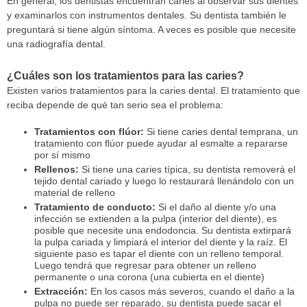
En general, los dentistas encuentran caries al observar sus dientes
y examinarlos con instrumentos dentales. Su dentista también le
preguntará si tiene algún síntoma. A veces es posible que necesite
una radiografía dental.
¿Cuáles son los tratamientos para las caries?
Existen varios tratamientos para la caries dental. El tratamiento que
reciba depende de qué tan serio sea el problema:
Tratamientos con flúor:
Si tiene caries dental temprana, un
tratamiento con flúor puede ayudar al esmalte a repararse
por sí mismo
Rellenos:
Si tiene una caries típica, su dentista removerá el
tejido dental cariado y luego lo restaurará llenándolo con un
material de relleno
Tratamiento de conducto:
Si el daño al diente y/o una
infección se extienden a la pulpa (interior del diente), es
posible que necesite una endodoncia. Su dentista extirpará
la pulpa cariada y limpiará el interior del diente y la raíz. El
siguiente paso es tapar el diente con un relleno temporal.
Luego tendrá que regresar para obtener un relleno
permanente o una corona (una cubierta en el diente)
Extracción:
En los casos más severos, cuando el daño a la
pulpa no puede ser reparado, su dentista puede sacar el