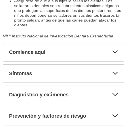
Asegúrese de que a sus hijos le sellen los dientes. Los
selladores dentales son recubrimientos plásticos delgados
que protegen las superficies de los dientes posteriores. Los
niños deben ponerse selladores en sus dientes traseros tan
pronto salgan, antes de que las caries puedan atacar los
dientes
NIH: Instituto Nacional de Investigación Dental y Craneofacial
Comience aquí
Expa
secci
Síntomas
Expa
secci
Diagnóstico y exámenes
Expa
secci
Prevención y factores de riesgo
Expa