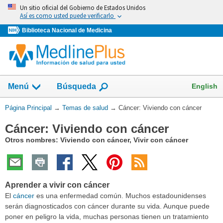
Omita
Un sitio oficial del Gobierno de Estados Unidos
y
Así es como usted puede verificarlo
vaya
Biblioteca Nacional de Medicina
al
Contenido
Mostrar
English
Menú
Búsqueda
el
campo
Usted
Página Principal
→
Temas de salud
→
Cáncer: Viviendo con cáncer
de
está
Cáncer: Viviendo con cáncer
aquí:
Otros nombres: Viviendo con cáncer, Vivir con cáncer
Aprender a vivir con cáncer
El
cáncer
es una enfermedad común. Muchos estadounidenses
serán diagnosticados con cáncer durante su vida. Aunque puede
poner en peligro la vida, muchas personas tienen un tratamiento