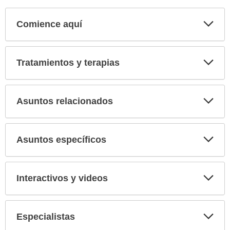
Comience aquí
Expa
secci
Tratamientos y terapias
Expa
secci
Asuntos relacionados
Expa
secci
Asuntos específicos
Expa
secci
Interactivos y videos
Expa
secci
Especialistas
Expa