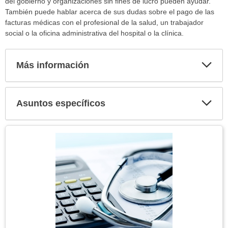
del gobierno y organizaciones sin fines de lucro pueden ayudar.
También puede hablar acerca de sus dudas sobre el pago de las
facturas médicas con el profesional de la salud, un trabajador
social o la oficina administrativa del hospital o la clínica.
Más información
Expa
secci
Asuntos específicos
Expa
secci
Tema
Imagen