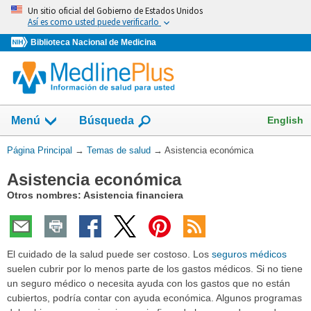
Omita
Un sitio oficial del Gobierno de Estados Unidos
y
Así es como usted puede verificarlo
vaya
Biblioteca Nacional de Medicina
al
Contenido
Mostrar
English
Menú
Búsqueda
el
campo
Usted
Página Principal
→
Temas de salud
→
Asistencia económica
de
está
Asistencia económica
aquí:
Otros nombres: Asistencia financiera
El cuidado de la salud puede ser costoso. Los
seguros médicos
suelen cubrir por lo menos parte de los gastos médicos. Si no tiene
un seguro médico o necesita ayuda con los gastos que no están
cubiertos, podría contar con ayuda económica. Algunos programas