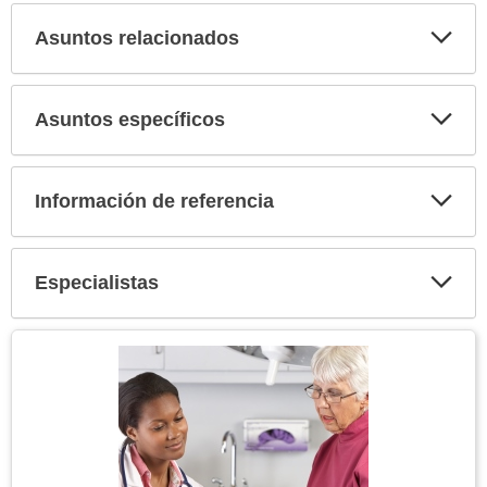
Asuntos relacionados
Expa
secci
Asuntos específicos
Expa
secci
Información de referencia
Expa
secci
Especialistas
Expa
secci
Tema
Imagen