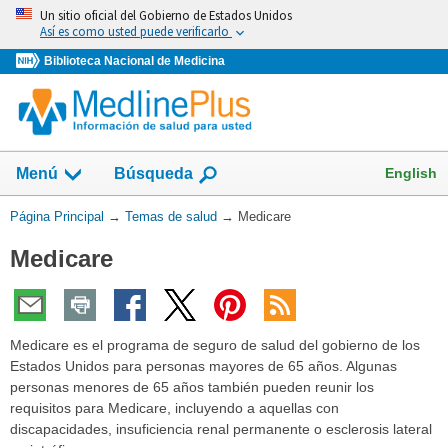
Omita
Un sitio oficial del Gobierno de Estados Unidos
y
Así es como usted puede verificarlo
vaya
Biblioteca Nacional de Medicina
al
Contenido
Mostrar
English
Menú
Búsqueda
el
campo
Usted
Página Principal
→
Temas de salud
→
Medicare
de
está
Medicare
aquí:
Medicare es el programa de seguro de salud del gobierno de los
Estados Unidos para personas mayores de 65 años. Algunas
personas menores de 65 años también pueden reunir los
requisitos para Medicare, incluyendo a aquellas con
discapacidades, insuficiencia renal permanente o esclerosis lateral