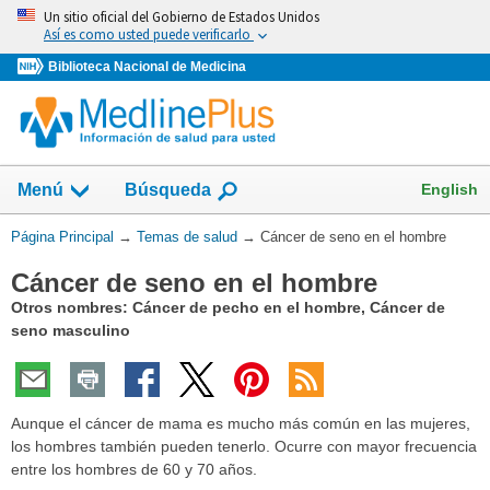
Omita
Un sitio oficial del Gobierno de Estados Unidos
y
Así es como usted puede verificarlo
vaya
Biblioteca Nacional de Medicina
al
Contenido
Mostrar
English
Menú
Búsqueda
el
campo
Usted
Página Principal
→
Temas de salud
→
Cáncer de seno en el hombre
de
está
Cáncer de seno en el hombre
aquí:
Otros nombres: Cáncer de pecho en el hombre, Cáncer de
seno masculino
Aunque el cáncer de mama es mucho más común en las mujeres,
los hombres también pueden tenerlo. Ocurre con mayor frecuencia
entre los hombres de 60 y 70 años.