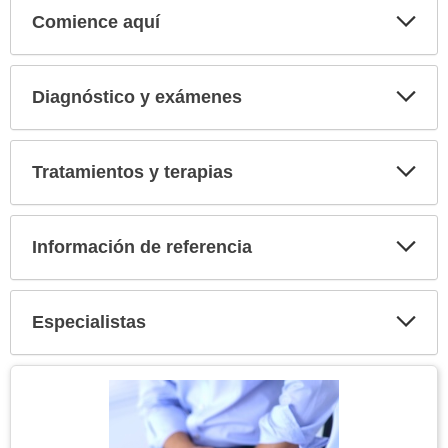
Comience aquí
Expa
secci
Diagnóstico y exámenes
Expa
secci
Tratamientos y terapias
Expa
secci
Información de referencia
Expa
secci
Especialistas
Expa
secci
Tema
Imagen