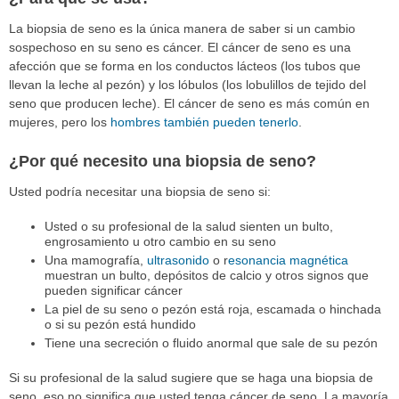
La biopsia de seno es la única manera de saber si un cambio
sospechoso en su seno es cáncer. El cáncer de seno es una
afección que se forma en los conductos lácteos (los tubos que
llevan la leche al pezón) y los lóbulos (los lobulillos de tejido del
seno que producen leche). El cáncer de seno es más común en
mujeres, pero los
hombres también pueden tenerlo
.
¿Por qué necesito una biopsia de seno?
Usted podría necesitar una biopsia de seno si:
Usted o su profesional de la salud sienten un bulto,
engrosamiento u otro cambio en su seno
Una mamografía,
ultrasonido
o r
esonancia magnética
muestran un bulto, depósitos de calcio y otros signos que
pueden significar cáncer
La piel de su seno o pezón está roja, escamada o hinchada
o si su pezón está hundido
Tiene una secreción o fluido anormal que sale de su pezón
Si su profesional de la salud sugiere que se haga una biopsia de
seno, eso no significa que usted tenga cáncer de seno. La mayoría