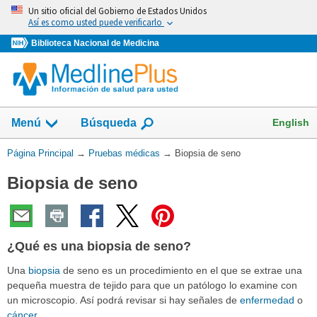
Omita
Un sitio oficial del Gobierno de Estados Unidos
y
Así es como usted puede verificarlo
vaya
Biblioteca Nacional de Medicina
al
Contenido
Mostrar
English
Menú
Búsqueda
el
campo
Usted
Página Principal
→
Pruebas médicas
→
Biopsia de seno
de
está
Biopsia de seno
aquí:
¿Qué es una biopsia de seno?
Una
biopsia
de seno es un procedimiento en el que se extrae una
pequeña muestra de tejido para que un patólogo lo examine con
un microscopio. Así podrá revisar si hay señales de
enfermedad
o
cáncer
.