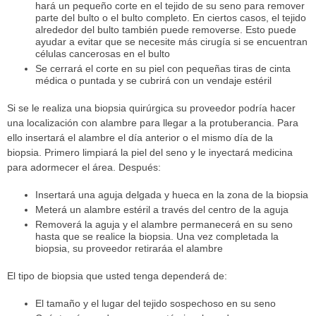
hará un pequeño corte en el tejido de su seno para remover
parte del bulto o el bulto completo. En ciertos casos, el tejido
alrededor del bulto también puede removerse. Esto puede
ayudar a evitar que se necesite más cirugía si se encuentran
células cancerosas en el bulto
Se cerrará el corte en su piel con pequeñas tiras de cinta
médica o puntada y se cubrirá con un vendaje estéril
Si se le realiza una biopsia quirúrgica su proveedor podría hacer
una localización con alambre para llegar a la protuberancia. Para
ello insertará el alambre el día anterior o el mismo día de la
biopsia. Primero limpiará la piel del seno y le inyectará medicina
para adormecer el área. Después:
Insertará una aguja delgada y hueca en la zona de la biopsia
Meterá un alambre estéril a través del centro de la aguja
Removerá la aguja y el alambre permanecerá en su seno
hasta que se realice la biopsia. Una vez completada la
biopsia, su proveedor retiraráa el alambre
El tipo de biopsia que usted tenga dependerá de:
El tamaño y el lugar del tejido sospechoso en su seno