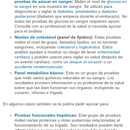
pruebas de azúcar en sangre
:
Miden el nivel de
glucosa en
la sangre
en una muestra de sangre. Se utilizan para
diagnosticar y vigilar la
diabetes
,
prediabetes
y
diabetes
gestacional
(diabetes que empieza durante el embarazo). No
todas las pruebas de glucosa en sangre requieren ayuno.
Consulte con su profesional de la salud si necesita ayunar
para el análisis
Niveles de colestero
l (panel de lípidos):
Estas pruebas
miden el nivel de grasa, llamados lípidos, en su torrente
sanguíneo, incluyendo
colesterol
y
triglicéridos
. Estos
análisis ayudan a mostrar su riesgo de tener
enfermedad
cardiaca
y pueden usarse para vigilar su salud después de
un evento cardíaco, como un
ataque al corazón
o un
accidente cerebrovascular
Panel metabólico básico
:
Este es un grupo de pruebas
que mide varios químicos naturales en su sangre. Los
resultados proveen información a su profesional de la salud
sobre qué tan bien funcionan sus órganos, incluyendo su
corazón, riñones e hígado
En algunos casos también se le podría pedir ayunar para:
Pruebas funcionales hepáticas
:
Este grupo de pruebas
miden varias proteínas y otras sustancias relacionadas al
funcionamiento de su hígado. Sus resultados pueden darle
información a su proveedor sobre la salud de su hígado