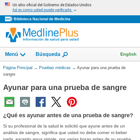
Omita
Un sitio oficial del Gobierno de Estados Unidos
y
Así es como usted puede verificarlo
vaya
Biblioteca Nacional de Medicina
al
Contenido
Mostrar
English
Menú
Búsqueda
el
campo
Usted
Página Principal
→
Pruebas médicas
→
Ayunar para una prueba de
de
está
sangre
aquí:
Ayunar para una prueba de sangre
¿Qué es ayunar antes de una prueba de sangre?
Si su profesional de la salud le solicitó que ayune antes de un
análisis de sangre, significa que usted no debe comer ni beber
nada, excepto agua simple, por varias horas antes de su prueba.