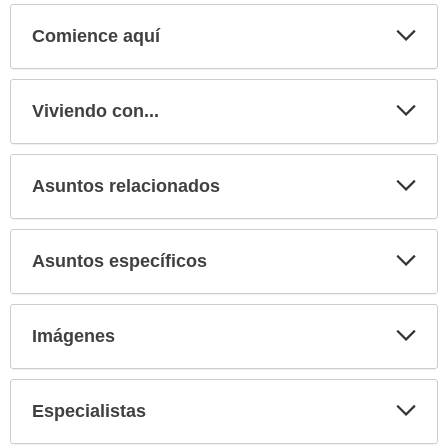
Comience aquí
Expa
secci
Viviendo con...
Expa
secci
Asuntos relacionados
Expa
secci
Asuntos específicos
Expa
secci
Imágenes
Expa
secci
Especialistas
Expa