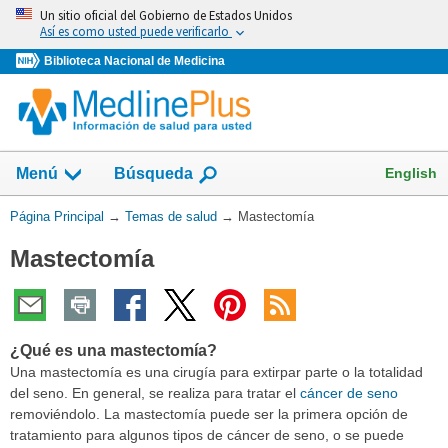
Omita
Un sitio oficial del Gobierno de Estados Unidos
y
Así es como usted puede verificarlo
vaya
Biblioteca Nacional de Medicina
al
Contenido
Mostrar
English
Menú
Búsqueda
el
campo
Usted
Página Principal
→
Temas de salud
→
Mastectomía
de
está
Mastectomía
aquí:
¿Qué es una mastectomía?
Una mastectomía es una cirugía para extirpar parte o la totalidad
del seno. En general, se realiza para tratar el
cáncer de seno
removiéndolo. La mastectomía puede ser la primera opción de
tratamiento para algunos tipos de cáncer de seno, o se puede