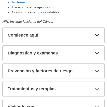
No fumar
Hacer suficiente ejercicio
Consumir alimentos saludables
NIH: Instituto Nacional del Cáncer
Comience aquí
Expa
secci
Diagnóstico y exámenes
Expa
secci
Prevención y factores de riesgo
Expa
secci
Tratamientos y terapias
Expa
secci
Viviendo con...