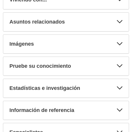
Expa
secci
Asuntos relacionados
Expa
secci
Imágenes
Expa
secci
Pruebe su conocimiento
Expa
secci
Estadísticas e investigación
Expa
secci
Información de referencia
Expa
secci