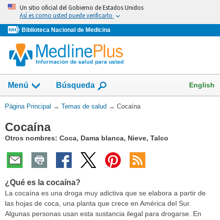
Omita
Un sitio oficial del Gobierno de Estados Unidos
y
Así es como usted puede verificarlo
vaya
Biblioteca Nacional de Medicina
al
Contenido
Mostrar
English
Menú
Búsqueda
el
campo
Usted
Página Principal
→
Temas de salud
→
Cocaína
de
está
Cocaína
aquí:
Otros nombres: Coca, Dama blanca, Nieve, Talco
¿Qué es la cocaína?
La cocaína es una droga muy adictiva que se elabora a partir de
las hojas de coca, una planta que crece en América del Sur.
Algunas personas usan esta sustancia ilegal para drogarse. En