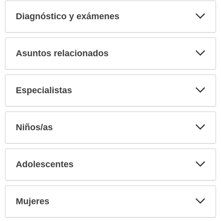
Diagnóstico y exámenes
Expa
secci
Asuntos relacionados
Expa
secci
Especialistas
Expa
secci
Niños/as
Expa
secci
Adolescentes
Expa
secci
Mujeres
Expa
secci