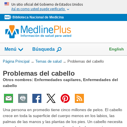
Omita
Un sitio oficial del Gobierno de Estados Unidos
y
Así es como usted puede verificarlo
vaya
Biblioteca Nacional de Medicina
al
Contenido
Mostrar
English
Menú
Búsqueda
el
campo
Usted
Página Principal
→
Temas de salud
→
Problemas del cabello
de
está
Problemas del cabello
aquí:
Otros nombres: Enfermedades capilares, Enfermedades del
cabello
Una persona en promedio tiene cinco millones de pelos. El cabello
crece en toda la superficie del cuerpo menos en los labios, las
palmas de las manos y las plantas de los pies. Un cabello necesita