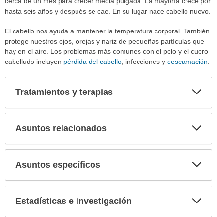
cerca de un mes para crecer media pulgada. La mayoría crece por
hasta seis años y después se cae. En su lugar nace cabello nuevo.
El cabello nos ayuda a mantener la temperatura corporal. También
protege nuestros ojos, orejas y nariz de pequeñas partículas que
hay en el aire. Los problemas más comunes con el pelo y el cuero
cabelludo incluyen
pérdida del cabello
, infecciones y
descamación
.
Tratamientos y terapias
Expa
secci
Asuntos relacionados
Expa
secci
Asuntos específicos
Expa
secci
Estadísticas e investigación
Expa