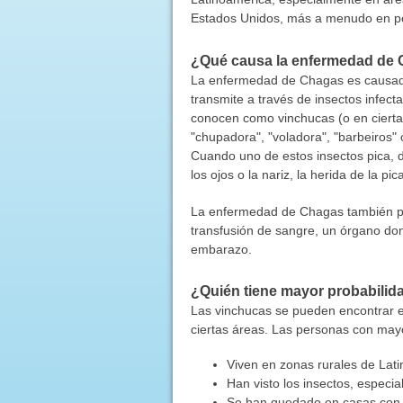
Estados Unidos, más a menudo en per
¿Qué causa la enfermedad de
La enfermedad de Chagas es causada
transmite a través de insectos infec
conocen como vinchucas (o en ciert
"chupadora", "voladora", "barbeiros"
Cuando uno de estos insectos pica, d
los ojos o la nariz, la herida de la pi
La enfermedad de Chagas también p
transfusión de sangre, un órgano do
embarazo.
¿Quién tiene mayor probabilid
Las vinchucas se pueden encontrar 
ciertas áreas. Las personas con may
Viven en zonas rurales de Lat
Han visto los insectos, especi
Se han quedado en casas con t