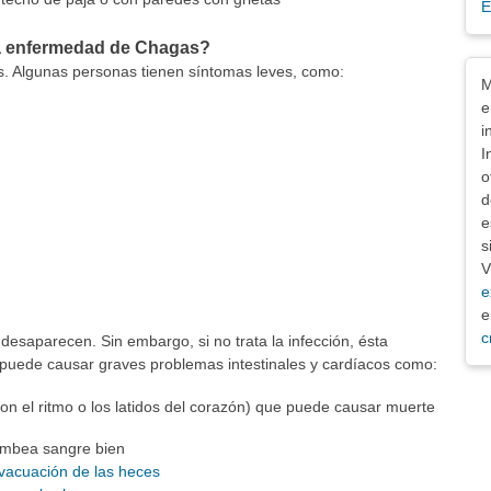
E
la enfermedad de Chagas?
s. Algunas personas tienen síntomas leves, como:
Exe
M
e
i
I
o
d
e
s
V
e
e
c
desaparecen. Sin embargo, si no trata la infección, ésta
puede causar graves problemas intestinales y cardíacos como:
n el ritmo o los latidos del corazón) que puede causar muerte
mbea sangre bien
vacuación de las heces