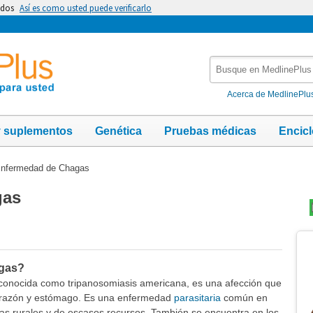
idos
Así es como usted puede verificarlo
Busque
en
MedlinePlus
Acerca de MedlinePlu
y suplementos
Genética
Pruebas médicas
Encic
nfermedad de Chagas
gas
Te
Im
agas?
onocida como tripanosomiasis americana, es una afección que
orazón y estómago. Es una enfermedad
parasitaria
común en
as rurales y de escasos recursos. También se encuentra en los