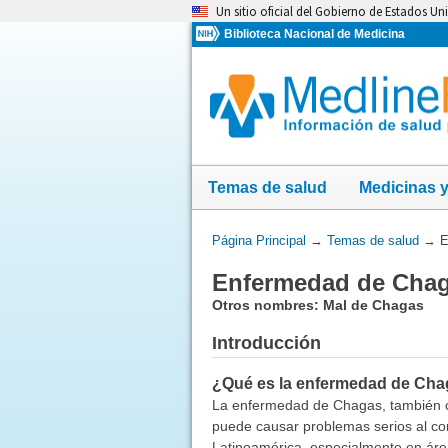
Omita
Un sitio oficial del Gobierno de Estados Un
y
Biblioteca Nacional de Medicina
vaya
al
Contenido
Temas de salud
Medicinas 
Usted
Página Principal
→
Temas de salud
→
E
está
Enfermedad de Cha
aquí:
Otros nombres: Mal de Chagas
Introducción
¿Qué es la enfermedad de Ch
La enfermedad de Chagas, también c
puede causar problemas serios al c
Latinoamérica, especialmente en áre