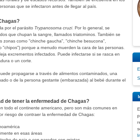
sonas que se infectaron antes de llegar al país.
 Chagas?
 por el parásito
Trypanosoma cruzi
. Por lo general, se
tados que chupan la sangre, llamados triatominos. También se
as zonas como "chinche gaucha", "chinche besucona",
 o "chipos") porque a menudo muerden la cara de las personas.
eja excrementos infectados. Puede infectarse si se rasca en
cadura o un corte.
E
uede propagarse a través de alimentos contaminados, una
S
nado o de la persona gestante (embarazada) al bebé durante el
I
ad de tener la enfermedad de Chagas?
en todo el continente americano, pero son más comunes en
E
or riesgo de contraer la enfermedad de Chagas:
p
r
inoamérica
s
almente en esas áreas
I
echo de paja o con paredes con grietas