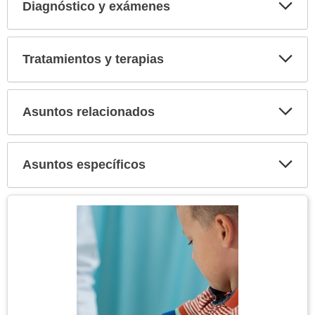
Diagnóstico y exámenes
Expa
secci
Tratamientos y terapias
Expa
secci
Asuntos relacionados
Expa
secci
Asuntos específicos
Expa
secci
Tema
Imagen