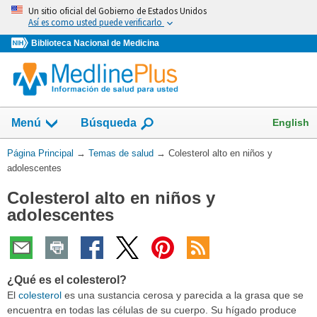
Omita
Un sitio oficial del Gobierno de Estados Unidos
y
Así es como usted puede verificarlo
vaya
Biblioteca Nacional de Medicina
al
Contenido
Mostrar
English
Menú
Búsqueda
el
campo
Usted
Página Principal
→
Temas de salud
→
Colesterol alto en niños y
de
está
adolescentes
aquí:
Colesterol alto en niños y
adolescentes
¿Qué es el colesterol?
El
colesterol
es una sustancia cerosa y parecida a la grasa que se
encuentra en todas las células de su cuerpo. Su hígado produce