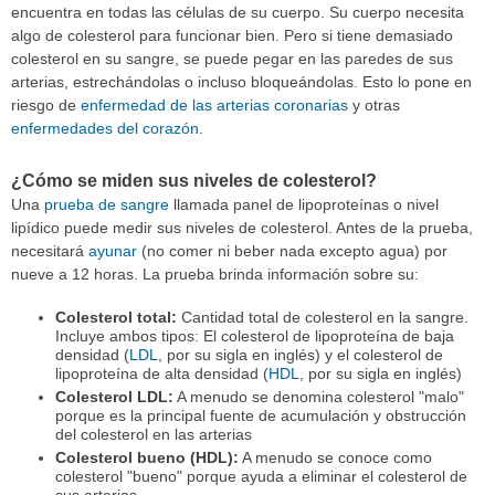
encuentra en todas las células de su cuerpo. Su cuerpo necesita
algo de colesterol para funcionar bien. Pero si tiene demasiado
colesterol en su sangre, se puede pegar en las paredes de sus
arterias, estrechándolas o incluso bloqueándolas. Esto lo pone en
riesgo de
enfermedad de las arterias coronarias
y otras
enfermedades del corazón
.
¿Cómo se miden sus niveles de colesterol?
Una
prueba de sangre
llamada panel de lipoproteínas o nivel
lipídico puede medir sus niveles de colesterol. Antes de la prueba,
necesitará
ayunar
(no comer ni beber nada excepto agua) por
nueve a 12 horas. La prueba brinda información sobre su:
Colesterol total:
Cantidad total de colesterol en la sangre.
Incluye ambos tipos: El colesterol de lipoproteína de baja
densidad (
LDL
, por su sigla en inglés) y el colesterol de
lipoproteína de alta densidad (
HDL
, por su sigla en inglés)
Colesterol LDL:
A menudo se denomina colesterol "malo"
porque es la principal fuente de acumulación y obstrucción
del colesterol en las arterias
Colesterol bueno (HDL):
A menudo se conoce como
colesterol "bueno" porque ayuda a eliminar el colesterol de
sus arterias