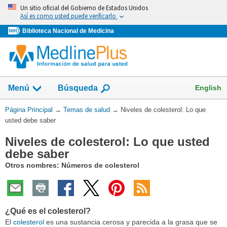
Omita
Un sitio oficial del Gobierno de Estados Unidos
y
Así es como usted puede verificarlo
vaya
Biblioteca Nacional de Medicina
al
Contenido
Mostrar
English
Menú
Búsqueda
el
campo
Usted
Página Principal
→
Temas de salud
→
Niveles de colesterol: Lo que
de
está
usted debe saber
aquí:
Niveles de colesterol: Lo que usted
debe saber
Otros nombres: Números de colesterol
¿Qué es el colesterol?
El
colesterol
es una sustancia cerosa y parecida a la grasa que se