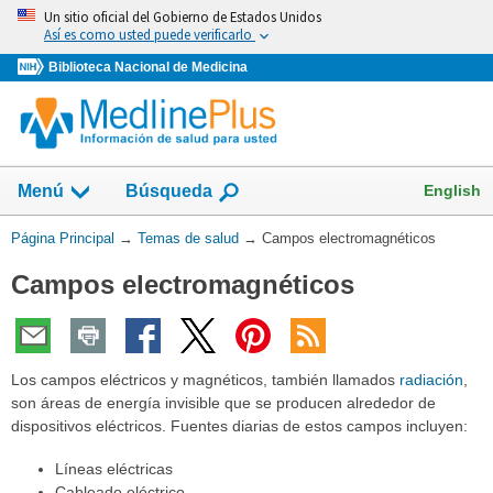
Omita
Un sitio oficial del Gobierno de Estados Unidos
y
Así es como usted puede verificarlo
vaya
Biblioteca Nacional de Medicina
al
Contenido
Mostrar
English
Menú
Búsqueda
el
campo
Usted
Página Principal
→
Temas de salud
→
Campos electromagnéticos
de
está
Campos electromagnéticos
aquí:
Los campos eléctricos y magnéticos, también llamados
radiación
,
son áreas de energía invisible que se producen alrededor de
dispositivos eléctricos. Fuentes diarias de estos campos incluyen:
Líneas eléctricas
Cableado eléctrico