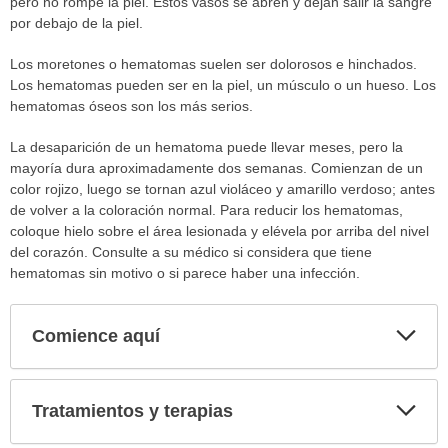
pero no rompe la piel. Estos vasos se abren y dejan salir la sangre
por debajo de la piel.
Los moretones o hematomas suelen ser dolorosos e hinchados.
Los hematomas pueden ser en la piel, un músculo o un hueso. Los
hematomas óseos son los más serios.
La desaparición de un hematoma puede llevar meses, pero la
mayoría dura aproximadamente dos semanas. Comienzan de un
color rojizo, luego se tornan azul violáceo y amarillo verdoso; antes
de volver a la coloración normal. Para reducir los hematomas,
coloque hielo sobre el área lesionada y elévela por arriba del nivel
del corazón. Consulte a su médico si considera que tiene
hematomas sin motivo o si parece haber una infección.
Comience aquí
Expa
secci
Tratamientos y terapias
Expa