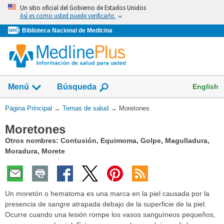
Omita
Un sitio oficial del Gobierno de Estados Unidos
y
Así es como usted puede verificarlo
vaya
Biblioteca Nacional de Medicina
al
Contenido
Mostrar
English
Menú
Búsqueda
el
campo
Usted
Página Principal
→
Temas de salud
→
Moretones
de
está
Moretones
aquí:
Otros nombres: Contusión, Equimoma, Golpe, Magulladura,
Moradura, Morete
Un moretón o hematoma es una marca en la piel causada por la
presencia de sangre atrapada debajo de la superficie de la piel.
Ocurre cuando una lesión rompe los vasos sanguíneos pequeños,