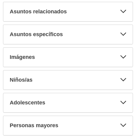
secci
Asuntos relacionados
Expa
secci
Asuntos específicos
Expa
secci
Imágenes
Expa
secci
Niños/as
Expa
secci
Adolescentes
Expa
secci
Personas mayores
Expa