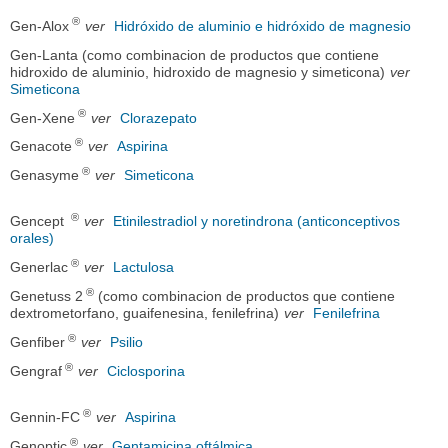
®
Gen-Alox
ver
Hidróxido de aluminio e hidróxido de magnesio
Gen-Lanta (como combinacion de productos que contiene
hidroxido de aluminio, hidroxido de magnesio y simeticona)
ver
Simeticona
®
Gen-Xene
ver
Clorazepato
®
Genacote
ver
Aspirina
®
Genasyme
ver
Simeticona
®
Gencept
ver
Etinilestradiol y noretindrona (anticonceptivos
orales)
®
Generlac
ver
Lactulosa
®
Genetuss 2
(como combinacion de productos que contiene
dextrometorfano, guaifenesina, fenilefrina)
ver
Fenilefrina
®
Genfiber
ver
Psilio
®
Gengraf
ver
Ciclosporina
®
Gennin-FC
ver
Aspirina
®
Genoptic
ver
Gentamicina oftálmica