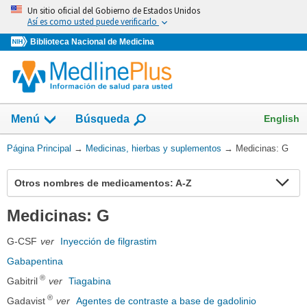
Omita
Un sitio oficial del Gobierno de Estados Unidos
y
Así es como usted puede verificarlo
vaya
Biblioteca Nacional de Medicina
al
Contenido
Mostrar
English
Menú
Búsqueda
el
campo
Usted
Página Principal
→
Medicinas, hierbas y suplementos
→
Medicinas: G
de
está
aquí:
Ex
Otros nombres de medicamentos: A-Z
se
Medicinas: G
G-CSF
ver
Inyección de filgrastim
Gabapentina
®
Gabitril
ver
Tiagabina
®
Gadavist
ver
Agentes de contraste a base de gadolinio