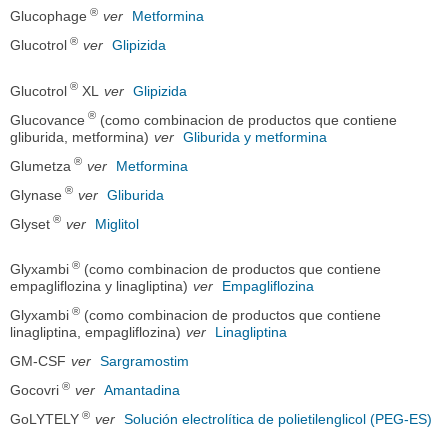
®
Glucophage
ver
Metformina
®
Glucotrol
ver
Glipizida
®
Glucotrol
XL
ver
Glipizida
®
Glucovance
(como combinacion de productos que contiene
gliburida, metformina)
ver
Gliburida y metformina
®
Glumetza
ver
Metformina
®
Glynase
ver
Gliburida
®
Glyset
ver
Miglitol
®
Glyxambi
(como combinacion de productos que contiene
empagliflozina y linagliptina)
ver
Empagliflozina
®
Glyxambi
(como combinacion de productos que contiene
linagliptina, empagliflozina)
ver
Linagliptina
GM-CSF
ver
Sargramostim
®
Gocovri
ver
Amantadina
®
GoLYTELY
ver
Solución electrolítica de polietilenglicol (PEG-ES)