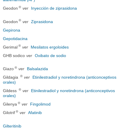
®
Geodon
ver
Inyección de ziprasidona
®
Geodon
ver
Ziprasidona
Gepirona
Gepotidacina
®
Gerimal
ver
Mesilatos ergoloides
GHB sodico
ver
Oxibato de sodio
®
Giazo
ver
Balsalazida
®
Gildagia
ver
Etinilestradiol y noretindrona (anticonceptivos
orales)
®
Gildess
ver
Etinilestradiol y noretindrona (anticonceptivos
orales)
®
Gilenya
ver
Fingolimod
®
Gilotrif
ver
Afatinib
Gilteritinib