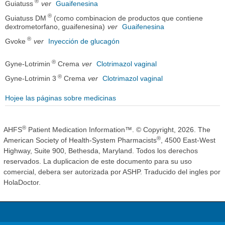
®
Guiatuss
ver
Guaifenesina
®
Guiatuss DM
(como combinacion de productos que contiene
dextrometorfano, guaifenesina)
ver
Guaifenesina
®
Gvoke
ver
Inyección de glucagón
®
Gyne-Lotrimin
Crema
ver
Clotrimazol vaginal
®
Gyne-Lotrimin 3
Crema
ver
Clotrimazol vaginal
Hojee las páginas sobre medicinas
®
AHFS
Patient Medication Information™. © Copyright, 2026. The
®
American Society of Health-System Pharmacists
, 4500 East-West
Highway, Suite 900, Bethesda, Maryland. Todos los derechos
reservados. La duplicacion de este documento para su uso
comercial, debera ser autorizada por ASHP. Traducido del ingles por
HolaDoctor.