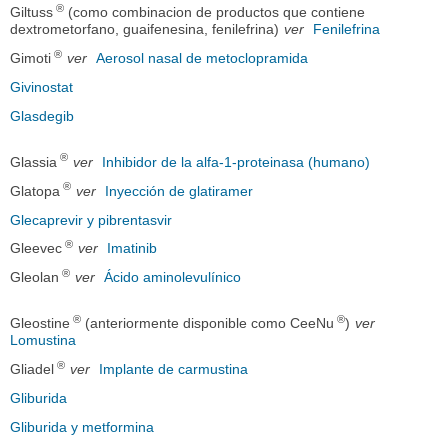
®
Giltuss
(como combinacion de productos que contiene
dextrometorfano, guaifenesina, fenilefrina)
ver
Fenilefrina
®
Gimoti
ver
Aerosol nasal de metoclopramida
Givinostat
Glasdegib
®
Glassia
ver
Inhibidor de la alfa-1-proteinasa (humano)
®
Glatopa
ver
Inyección de glatiramer
Glecaprevir y pibrentasvir
®
Gleevec
ver
Imatinib
®
Gleolan
ver
Ácido aminolevulínico
®
®
Gleostine
(anteriormente disponible como CeeNu
)
ver
Lomustina
®
Gliadel
ver
Implante de carmustina
Gliburida
Gliburida y metformina