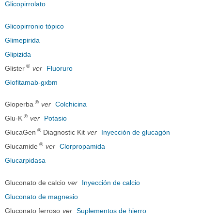
Glicopirrolato
Glicopirronio tópico
Glimepirida
Glipizida
®
Glister
ver
Fluoruro
Glofitamab-gxbm
®
Gloperba
ver
Colchicina
®
Glu-K
ver
Potasio
®
GlucaGen
Diagnostic Kit
ver
Inyección de glucagón
®
Glucamide
ver
Clorpropamida
Glucarpidasa
Gluconato de calcio
ver
Inyección de calcio
Gluconato de magnesio
Gluconato ferroso
ver
Suplementos de hierro