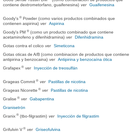
contiene dextrometorfano, guaifenesina)
ver
Guaifenesina
®
Goody's
Powder (como varios productos combinados que
contienen aspirina)
ver
Aspirina
®
Goody's PM
(como un producto combinado que contiene
acetaminofeno y difenhidramina)
ver
Difenhidramina
Gotas contra el colico
ver
Simeticona
Gotas oticas de A/B (como combinacion de productos que contiene
antipirina y benzocaina)
ver
Antipirina y benzocaína ótica
®
Grafapex
ver
Inyección de treosulfán
®
Grageas Commit
ver
Pastillas de nicotina
®
Grageas Nicorette
ver
Pastillas de nicotina
®
Gralise
ver
Gabapentina
Granisetrón
®
Granix
(tbo-filgrastim)
ver
Inyección de filgrastim
®
Grifulvin V
ver
Griseofulvina