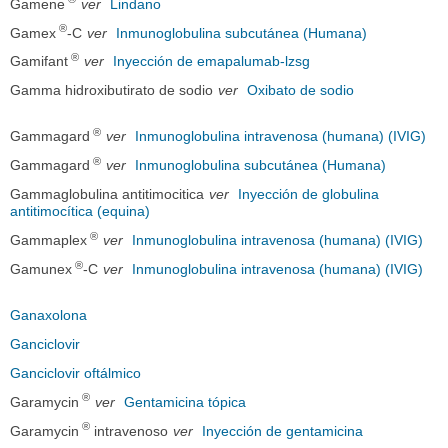
Gamene
ver
Lindano
®
Gamex
-C
ver
Inmunoglobulina subcutánea (Humana)
®
Gamifant
ver
Inyección de emapalumab-lzsg
Gamma hidroxibutirato de sodio
ver
Oxibato de sodio
®
Gammagard
ver
Inmunoglobulina intravenosa (humana) (IVIG)
®
Gammagard
ver
Inmunoglobulina subcutánea (Humana)
Gammaglobulina antitimocitica
ver
Inyección de globulina
antitimocítica (equina)
®
Gammaplex
ver
Inmunoglobulina intravenosa (humana) (IVIG)
®
Gamunex
-C
ver
Inmunoglobulina intravenosa (humana) (IVIG)
Ganaxolona
Ganciclovir
Ganciclovir oftálmico
®
Garamycin
ver
Gentamicina tópica
®
Garamycin
intravenoso
ver
Inyección de gentamicina