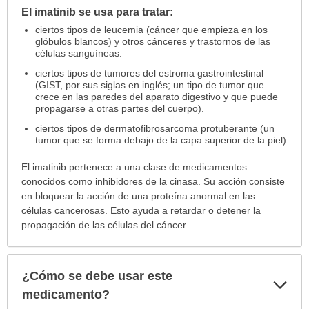
El imatinib se usa para tratar:
¿Para
cuáles
ciertos tipos de leucemia (cáncer que empieza en los
condiciones
glóbulos blancos) y otros cánceres y trastornos de las
células sanguíneas.
o
enfermedades
ciertos tipos de tumores del estroma gastrointestinal
(GIST, por sus siglas en inglés; un tipo de tumor que
se
crece en las paredes del aparato digestivo y que puede
prescribe
propagarse a otras partes del cuerpo).
este
ciertos tipos de dermatofibrosarcoma protuberante (un
medicamento?
tumor que se forma debajo de la capa superior de la piel)
ha
sido
El imatinib pertenece a una clase de medicamentos
extendido.
conocidos como inhibidores de la cinasa. Su acción consiste
en bloquear la acción de una proteína anormal en las
células cancerosas. Esto ayuda a retardar o detener la
propagación de las células del cáncer.
¿Cómo se debe usar este
Exp
sec
medicamento?