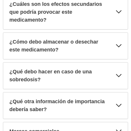
¿Cuáles son los efectos secundarios
Exp
que podría provocar este
sec
medicamento?
¿Cómo debo almacenar o desechar
Exp
sec
este medicamento?
¿Qué debo hacer en caso de una
Exp
sec
sobredosis?
¿Qué otra información de importancia
Exp
sec
debería saber?
Exp