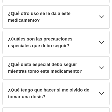
¿Qué otro uso se le da a este
Exp
sec
medicamento?
¿Cuáles son las precauciones
Exp
sec
especiales que debo seguir?
¿Qué dieta especial debo seguir
Exp
sec
mientras tomo este medicamento?
¿Qué tengo que hacer si me olvido de
Exp
sec
tomar una dosis?