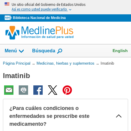
Omita
Un sitio oficial del Gobierno de Estados Unidos
y
Así es como usted puede verificarlo
vaya
Biblioteca Nacional de Medicina
al
Contenido
Mostrar
English
Menú
Búsqueda
el
campo
Usted
Página Principal
→
Medicinas, hierbas y suplementos
→
Imatinib
de
está
Imatinib
aquí:
¿Para cuáles condiciones o
Col
enfermedades se prescribe este
sec
medicamento?