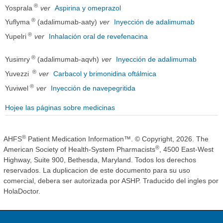
®
Yosprala
ver
Aspirina y omeprazol
®
Yuflyma
(adalimumab-aaty)
ver
Inyección de adalimumab
®
Yupelri
ver
Inhalación oral de revefenacina
®
Yusimry
(adalimumab-aqvh)
ver
Inyección de adalimumab
®
Yuvezzi
ver
Carbacol y brimonidina oftálmica
®
Yuviwel
ver
Inyección de navepegritida
Hojee las páginas sobre medicinas
®
AHFS
Patient Medication Information™. © Copyright, 2026. The
®
American Society of Health-System Pharmacists
, 4500 East-West
Highway, Suite 900, Bethesda, Maryland. Todos los derechos
reservados. La duplicacion de este documento para su uso
comercial, debera ser autorizada por ASHP. Traducido del ingles por
HolaDoctor.