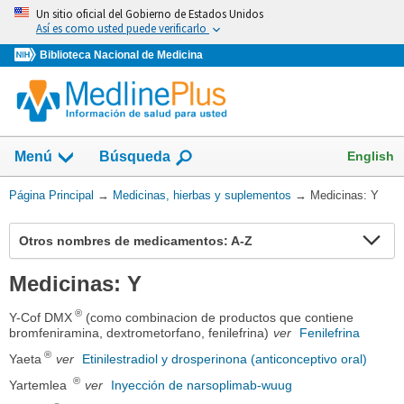
Omita
Un sitio oficial del Gobierno de Estados Unidos
y
Así es como usted puede verificarlo
vaya
Biblioteca Nacional de Medicina
al
Contenido
Mostrar
English
Menú
Búsqueda
el
campo
Usted
Página Principal
→
Medicinas, hierbas y suplementos
→
Medicinas: Y
de
está
aquí:
Ex
Otros nombres de medicamentos: A-Z
se
Medicinas: Y
®
Y-Cof DMX
(como combinacion de productos que contiene
bromfeniramina, dextrometorfano, fenilefrina)
ver
Fenilefrina
®
Yaeta
ver
Etinilestradiol y drosperinona (anticonceptivo oral)
®
Yartemlea
ver
Inyección de narsoplimab-wuug