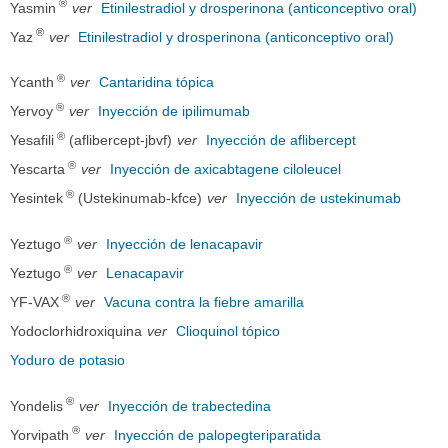
®
Yasmin
ver
Etinilestradiol y drosperinona (anticonceptivo oral)
®
Yaz
ver
Etinilestradiol y drosperinona (anticonceptivo oral)
®
Ycanth
ver
Cantaridina tópica
®
Yervoy
ver
Inyección de ipilimumab
®
Yesafili
(aflibercept-jbvf)
ver
Inyección de aflibercept
®
Yescarta
ver
Inyección de axicabtagene ciloleucel
®
Yesintek
(Ustekinumab-kfce)
ver
Inyección de ustekinumab
®
Yeztugo
ver
Inyección de lenacapavir
®
Yeztugo
ver
Lenacapavir
®
YF-VAX
ver
Vacuna contra la fiebre amarilla
Yodoclorhidroxiquina
ver
Clioquinol tópico
Yoduro de potasio
®
Yondelis
ver
Inyección de trabectedina
®
Yorvipath
ver
Inyección de palopegteriparatida