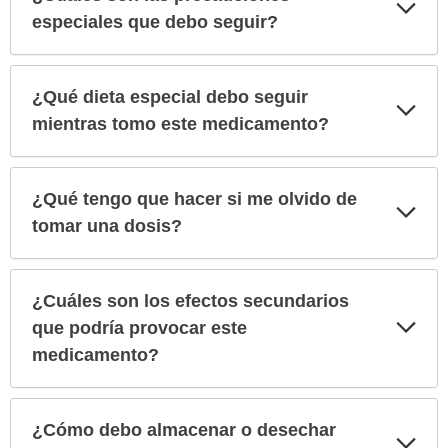
Exp
sec
especiales que debo seguir?
¿Qué dieta especial debo seguir
Exp
sec
mientras tomo este medicamento?
¿Qué tengo que hacer si me olvido de
Exp
sec
tomar una dosis?
¿Cuáles son los efectos secundarios
Exp
que podría provocar este
sec
medicamento?
¿Cómo debo almacenar o desechar
Exp