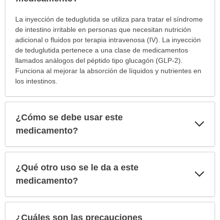
¿Para
La inyección de teduglutida se utiliza para tratar el síndrome
cuáles
de intestino irritable en personas que necesitan nutrición
condiciones
adicional o fluidos por terapia intravenosa (IV). La inyección
o
de teduglutida pertenece a una clase de medicamentos
enfermedades
llamados análogos del péptido tipo glucagón (GLP-2).
se
Funciona al mejorar la absorción de líquidos y nutrientes en
prescribe
los intestinos.
este
medicamento?
ha
¿Cómo se debe usar este
Exp
sido
sec
medicamento?
extendido.
¿Qué otro uso se le da a este
Exp
sec
medicamento?
¿Cuáles son las precauciones