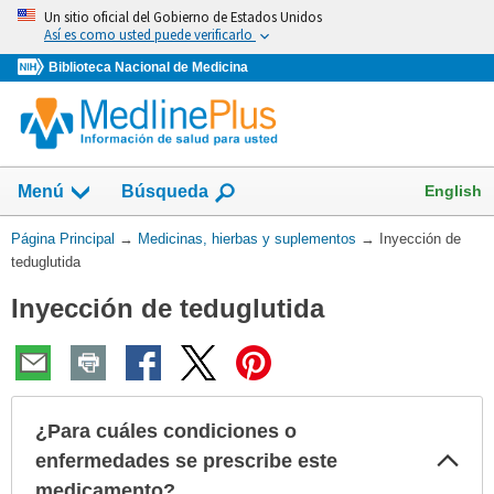
Omita
Un sitio oficial del Gobierno de Estados Unidos
y
Así es como usted puede verificarlo
vaya
Biblioteca Nacional de Medicina
al
Contenido
Mostrar
English
Menú
Búsqueda
el
campo
Usted
Página Principal
→
Medicinas, hierbas y suplementos
→
Inyección de
de
está
teduglutida
aquí:
Inyección de teduglutida
¿Para cuáles condiciones o
Col
enfermedades se prescribe este
sec
medicamento?