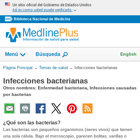
Omita
Un sitio oficial del Gobierno de Estados Unidos
y
Así es como usted puede verificarlo
vaya
Biblioteca Nacional de Medicina
al
Contenido
Mostrar
English
Menú
Búsqueda
el
campo
Usted
Página Principal
→
Temas de salud
→
Infecciones bacterianas
de
está
Infecciones bacterianas
aquí:
Otros nombres: Enfermedad bacteriana, Infecciones causadas
por bacterias
¿Qué son las bacterias?
Las bacterias son pequeños organismos (seres vivos) que tienen
una sola célula. Bajo el microscopio, parecen bolitas, varillas o