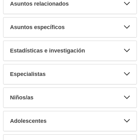
Asuntos relacionados
Expa
secci
Asuntos específicos
Expa
secci
Estadísticas e investigación
Expa
secci
Especialistas
Expa
secci
Niños/as
Expa
secci
Adolescentes
Expa
secci