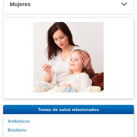
Mujeres
Expa
secci
Tema
Imagen
Temas de salud relacionados
Antibióticos
Botulismo