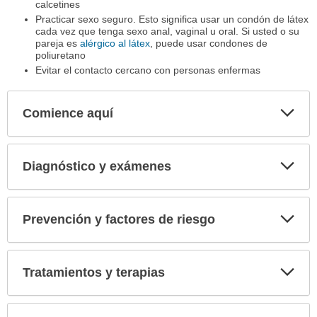
calcetines
Practicar sexo seguro. Esto significa usar un condón de látex
cada vez que tenga sexo anal, vaginal u oral. Si usted o su
pareja es
alérgico al látex
, puede usar condones de
poliuretano
Evitar el contacto cercano con personas enfermas
Comience aquí
Expa
secci
Diagnóstico y exámenes
Expa
secci
Prevención y factores de riesgo
Expa
secci
Tratamientos y terapias
Expa
secci