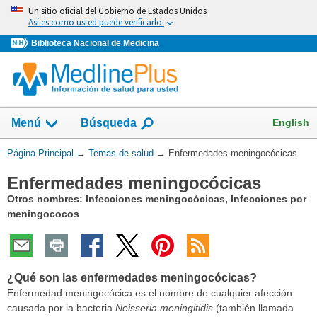
Omita
Un sitio oficial del Gobierno de Estados Unidos
y
Así es como usted puede verificarlo
vaya
Biblioteca Nacional de Medicina
al
Contenido
Mostrar
English
Menú
Búsqueda
el
campo
Usted
Página Principal
→
Temas de salud
→
Enfermedades meningocócicas
de
está
Enfermedades meningocócicas
aquí:
Otros nombres: Infecciones meningocócicas, Infecciones por
meningococos
¿Qué son las enfermedades meningocócicas?
Enfermedad meningocócica es el nombre de cualquier afección
causada por la bacteria
Neisseria meningitidis
(también llamada