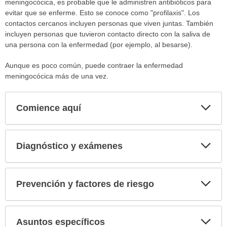
meningocócica, es probable que le administren antibióticos para
evitar que se enferme. Esto se conoce como "profilaxis". Los
contactos cercanos incluyen personas que viven juntas. También
incluyen personas que tuvieron contacto directo con la saliva de
una persona con la enfermedad (por ejemplo, al besarse).
Aunque es poco común, puede contraer la enfermedad
meningocócica más de una vez.
Comience aquí
Expa
secci
Diagnóstico y exámenes
Expa
secci
Prevención y factores de riesgo
Expa
secci
Asuntos específicos